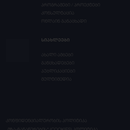
პროგრამები / პროექტები
კონსულტაცია
ონლაინ განაცხადი
ᲡᲘᲐᲮᲚᲔᲔᲑᲘ
ახალი ამბები
განცხადებები
პუბლიკაციები
მულტიმედია
ᲙᲝᲜᲤᲘᲓᲔᲜᲪᲘᲐᲚᲣᲠᲝᲑᲘᲡ ᲞᲝᲚᲘᲢᲘᲙᲐ
„ᲛᲖᲐ-ᲩᲐᲜᲐᲬᲔᲠᲔᲑᲘᲡ“ (COOKIES) ᲞᲝᲚᲘᲢᲘᲙᲐ