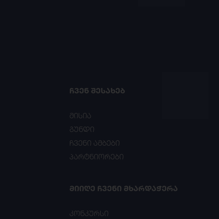
ᲩᲕᲔᲜ ᲨᲔᲡᲐᲮᲔᲑ
მისია
გუნდი
ჩვენი ამბები
პარტნიორები
ᲛᲘᲘᲦᲔ ᲩᲕᲔᲜᲘ ᲛᲮᲐᲠᲓᲐᲭᲔᲠᲐ
კონკურსი