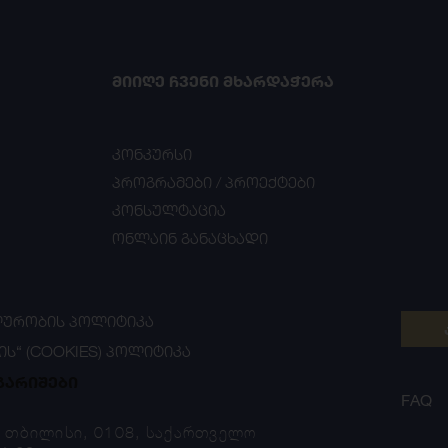
ᲛᲘᲘᲦᲔ ᲩᲕᲔᲜᲘ ᲛᲮᲐᲠᲓᲐᲭᲔᲠᲐ
კონკურსი
პროგრამები / პროექტები
კონსულტაცია
ონლაინ განაცხადი
ᲣᲠᲝᲑᲘᲡ ᲞᲝᲚᲘᲢᲘᲙᲐ
ᲘᲡ“ (COOKIES) ᲞᲝᲚᲘᲢᲘᲙᲐ
გარიშები
FAQ
, თბილისი, 0108, საქართველო