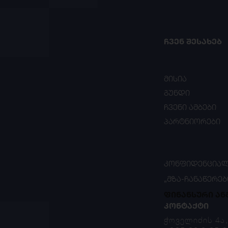
ᲩᲕᲔᲜ ᲨᲔᲡᲐᲮᲔᲑ
მისია
გუნდი
ჩვენი ამბები
პარტნიორები
ᲙᲝᲜᲤᲘᲓᲔᲜᲪᲘᲐᲚ
„ᲛᲖᲐ-ᲩᲐᲜᲐᲬᲔᲠᲔᲑ
ფინანსური ან
ᲙᲝᲜᲢᲐᲥᲢᲘ
ჭოველიძის 4ა