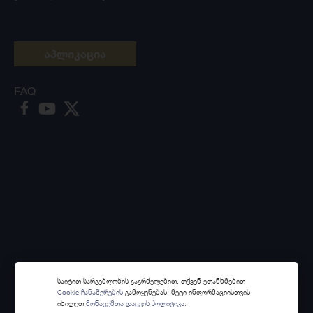
აპლიკაცია
FAQ
საიტით სარგებლობის გაგრძელებით, თქვენ ეთანხმებით
Cookie ჩანაწერების
გამოყენებას. მეტი ინფორმაციისთვის
იხილეთ
მონაცემთა დაცვის პოლიტიკა.
Made with
Webintelligence