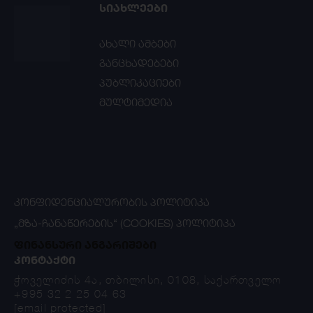
ᲡᲘᲐᲮᲚᲔᲔᲑᲘ
ახალი ამბები
განცხადებები
პუბლიკაციები
მულტიმედია
ᲙᲝᲜᲤᲘᲓᲔᲜᲪᲘᲐᲚᲣᲠᲝᲑᲘᲡ ᲞᲝᲚᲘᲢᲘᲙᲐ
„ᲛᲖᲐ-ᲩᲐᲜᲐᲬᲔᲠᲔᲑᲘᲡ“ (COOKIES) ᲞᲝᲚᲘᲢᲘᲙᲐ
ფინანსური ანგარიშები
ᲙᲝᲜᲢᲐᲥᲢᲘ
ჭოველიძის 4ა, თბილისი, 0108, საქართველო
+995 32 2 25 04 63
[email protected]