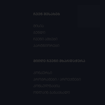
ᲩᲕᲔᲜ ᲨᲔᲡᲐᲮᲔᲑ
მისია
გუნდი
ჩვენი ამბები
პარტნიორები
ᲛᲘᲘᲦᲔ ᲩᲕᲔᲜᲘ ᲛᲮᲐᲠᲓᲐᲭᲔᲠᲐ
კონკურსი
პროგრამები / პროექტები
კონსულტაცია
ონლაინ განაცხადი