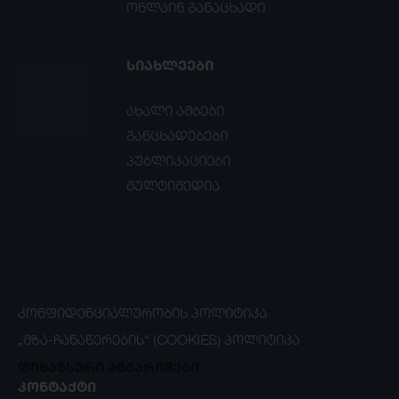
ონლაინ განაცხადი
ᲡᲘᲐᲮᲚᲔᲔᲑᲘ
ახალი ამბები
განცხადებები
პუბლიკაციები
მულტიმედია
ᲙᲝᲜᲤᲘᲓᲔᲜᲪᲘᲐᲚᲣᲠᲝᲑᲘᲡ ᲞᲝᲚᲘᲢᲘᲙᲐ
„ᲛᲖᲐ-ᲩᲐᲜᲐᲬᲔᲠᲔᲑᲘᲡ“ (COOKIES) ᲞᲝᲚᲘᲢᲘᲙᲐ
ფინანსური ანგარიშები
ᲙᲝᲜᲢᲐᲥᲢᲘ