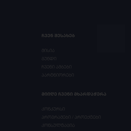
ᲩᲕᲔᲜ ᲨᲔᲡᲐᲮᲔᲑ
მისია
გუნდი
ჩვენი ამბები
პარტნიორები
ᲛᲘᲘᲦᲔ ᲩᲕᲔᲜᲘ ᲛᲮᲐᲠᲓᲐᲭᲔᲠᲐ
კონკურსი
პროგრამები / პროექტები
კონსულტაცია