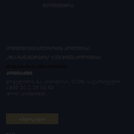
მულტიმედია
ᲙᲝᲜᲤᲘᲓᲔᲜᲪᲘᲐᲚᲣᲠᲝᲑᲘᲡ ᲞᲝᲚᲘᲢᲘᲙᲐ
„ᲛᲖᲐ-ᲩᲐᲜᲐᲬᲔᲠᲔᲑᲘᲡ“ (COOKIES) ᲞᲝᲚᲘᲢᲘᲙᲐ
ფინანსური ანგარიშები
ᲙᲝᲜᲢᲐᲥᲢᲘ
ჭოველიძის 4ა, თბილისი, 0108, საქართველო
+995 32 2 25 04 63
[email protected]
აპლიკაცია