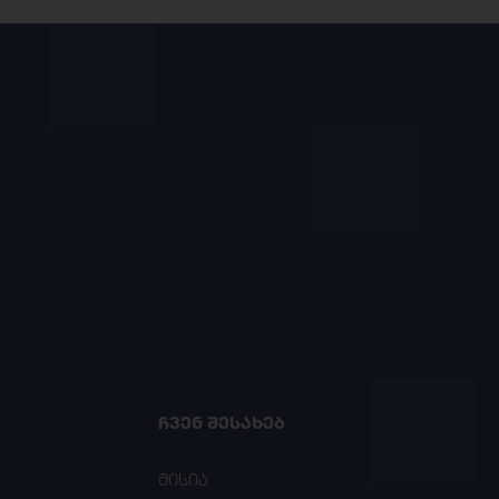
ᲩᲕᲔᲜ ᲨᲔᲡᲐᲮᲔᲑ
მისია