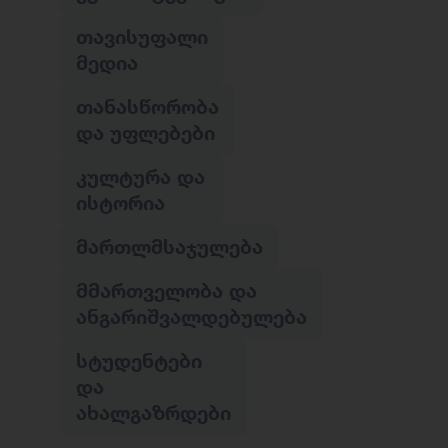
ᲗᲐᲕᲘᲡᲣᲤᲐᲚᲘ
ᲛᲔᲓᲘᲐ
ᲗᲐᲜᲐᲡᲬᲝᲠᲝᲑᲐ
ᲓᲐ ᲣᲤᲚᲔᲑᲔᲑᲘ
ᲙᲣᲚᲢᲣᲠᲐ ᲓᲐ
ᲘᲡᲢᲝᲠᲘᲐ
ᲛᲐᲠᲗᲚᲛᲡᲐᲯᲣᲚᲔᲑᲐ
ᲛᲛᲐᲠᲗᲕᲔᲚᲝᲑᲐ ᲓᲐ
ᲐᲜᲒᲐᲠᲘᲨᲕᲐᲚᲓᲔᲑᲣᲚᲔᲑᲐ
ᲡᲢᲣᲓᲔᲜᲢᲔᲑᲘ
ᲓᲐ
ᲐᲮᲐᲚᲒᲐᲖᲠᲓᲔᲑᲘ