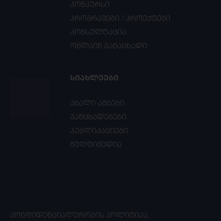
კონკურსი
პროგრამები / პროექტები
კონსულტაცია
ონლაინ განაცხადი
ᲡᲘᲐᲮᲚᲔᲔᲑᲘ
ახალი ამბები
განცხადებები
პუბლიკაციები
მულტიმედია
ᲙᲝᲜᲤᲘᲓᲔᲜᲪᲘᲐᲚᲣᲠᲝᲑᲘᲡ ᲞᲝᲚᲘᲢᲘᲙᲐ