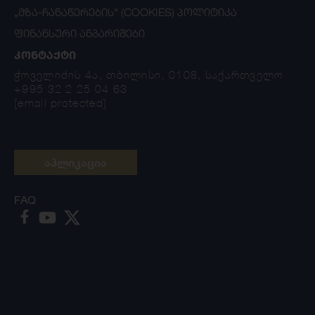
„ᲛᲖᲐ-ᲩᲐᲜᲐᲬᲔᲠᲔᲑᲘᲡ“ (COOKIES) ᲞᲝᲚᲘᲢᲘᲙᲐ
ᲤᲘᲜᲐᲜᲡᲣᲠᲘ ᲐᲜᲒᲐᲠᲘᲨᲔᲑᲘ
ᲙᲝᲜᲢᲐᲥᲢᲘ
ჭოველიძის 4ა, თბილისი, 0108, საქართველო
+995 32 2 25 04 63
[email protected]
აპლიკაცია
FAQ