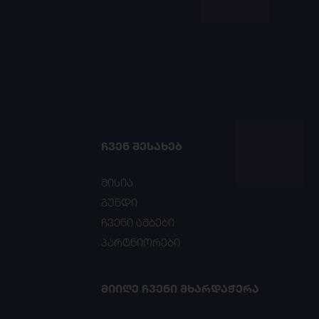
ᲩᲕᲔᲜ ᲨᲔᲡᲐᲮᲔᲑ
მისია
გუნდი
ჩვენი ამბები
პარტნიორები
ᲛᲘᲘᲦᲔ ᲩᲕᲔᲜᲘ ᲛᲮᲐᲠᲓᲐᲭᲔᲠᲐ