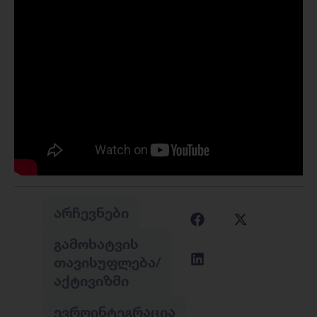
ᲐᲠᲩᲔᲕᲜᲔᲑᲘ
ᲒᲐᲛᲝᲮᲐᲢᲕᲘᲡ
ᲗᲐᲕᲘᲡᲣᲤᲚᲔᲑᲐ/
ᲐᲥᲢᲘᲕᲘᲖᲛᲘ
ᲔᲕᲠᲝᲘᲜᲢᲔᲒᲠᲐᲪᲘᲐ