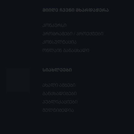
ᲛᲘᲘᲦᲔ ᲩᲕᲔᲜᲘ ᲛᲮᲐᲠᲓᲐᲭᲔᲠᲐ
კონკურსი
პროგრამები / პროექტები
კონსულტაცია
ონლაინ განაცხადი
ᲡᲘᲐᲮᲚᲔᲔᲑᲘ
ახალი ამბები
განცხადებები
პუბლიკაციები
მულტიმედია