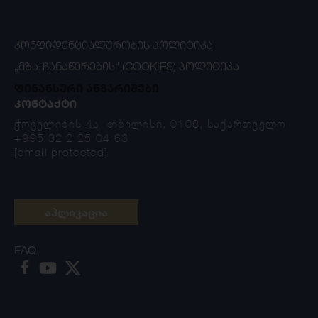
ᲙᲝᲜᲤᲘᲓᲔᲜᲪᲘᲐᲚᲣᲠᲝᲑᲘᲡ ᲞᲝᲚᲘᲢᲘᲙᲐ
„ᲛᲖᲐ-ᲩᲐᲜᲐᲬᲔᲠᲔᲑᲘᲡ“ (COOKIES) ᲞᲝᲚᲘᲢᲘᲙᲐ
ფინანსური ანგარიშები
ᲙᲝᲜᲢᲐᲥᲢᲘ
ჭოველიძის 4ა, თბილისი, 0108, საქართველო
+995 32 2 25 04 63
[email protected]
აპლიკაცია
FAQ