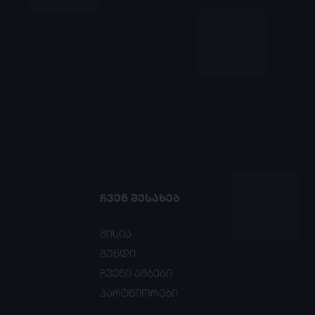
ᲩᲕᲔᲜ ᲨᲔᲡᲐᲮᲔᲑ
მისია
გუნდი
ჩვენი ამბები
პარტნიორები