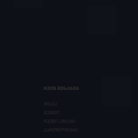
ᲩᲕᲔᲜ ᲨᲔᲡᲐᲮᲔᲑ
მისია
გუნდი
ჩვენი ამბები
პარტნიორები