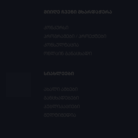
ᲛᲘᲘᲦᲔ ᲩᲕᲔᲜᲘ ᲛᲮᲐᲠᲓᲐᲭᲔᲠᲐ
კონკურსი
პროგრამები / პროექტები
კონსულტაცია
ონლაინ განაცხადი
ᲡᲘᲐᲮᲚᲔᲔᲑᲘ
ახალი ამბები
განცხადებები
პუბლიკაციები
მულტიმედია