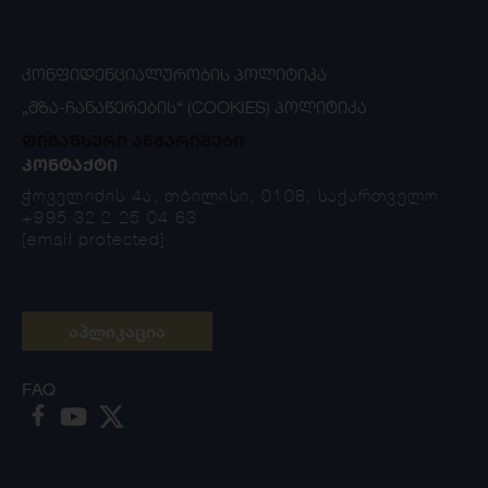
ᲙᲝᲜᲤᲘᲓᲔᲜᲪᲘᲐᲚᲣᲠᲝᲑᲘᲡ ᲞᲝᲚᲘᲢᲘᲙᲐ
„ᲛᲖᲐ-ᲩᲐᲜᲐᲬᲔᲠᲔᲑᲘᲡ“ (COOKIES) ᲞᲝᲚᲘᲢᲘᲙᲐ
ფინანსური ანგარიშები
ᲙᲝᲜᲢᲐᲥᲢᲘ
ჭოველიძის 4ა, თბილისი, 0108, საქართველო
+995 32 2 25 04 63
[email protected]
აპლიკაცია
FAQ