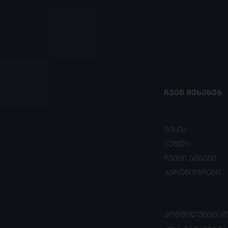
ᲩᲕᲔᲜ ᲨᲔᲡᲐᲮᲔᲑ
მისია
გუნდი
ჩვენი ამბები
პარტნიორები
ᲙᲝᲜᲤᲘᲓᲔᲜᲪᲘᲐᲚ