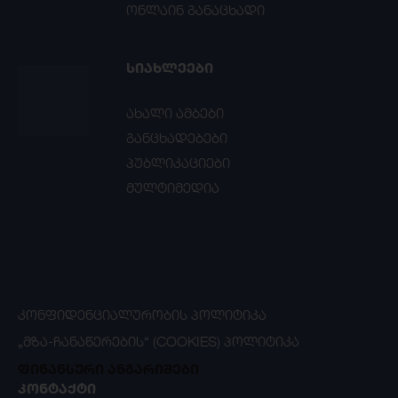
ონლაინ განაცხადი
ᲡᲘᲐᲮᲚᲔᲔᲑᲘ
ახალი ამბები
განცხადებები
პუბლიკაციები
მულტიმედია
ᲙᲝᲜᲤᲘᲓᲔᲜᲪᲘᲐᲚᲣᲠᲝᲑᲘᲡ ᲞᲝᲚᲘᲢᲘᲙᲐ
„ᲛᲖᲐ-ᲩᲐᲜᲐᲬᲔᲠᲔᲑᲘᲡ“ (COOKIES) ᲞᲝᲚᲘᲢᲘᲙᲐ
ფინანსური ანგარიშები
ᲙᲝᲜᲢᲐᲥᲢᲘ