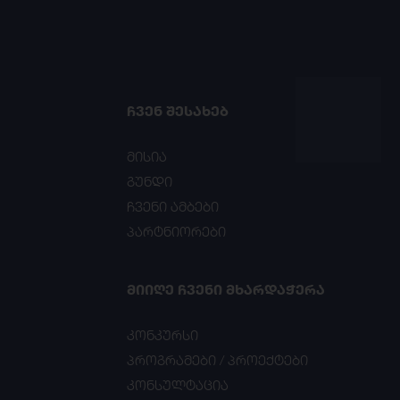
ᲩᲕᲔᲜ ᲨᲔᲡᲐᲮᲔᲑ
მისია
გუნდი
ჩვენი ამბები
პარტნიორები
ᲛᲘᲘᲦᲔ ᲩᲕᲔᲜᲘ ᲛᲮᲐᲠᲓᲐᲭᲔᲠᲐ
კონკურსი
პროგრამები / პროექტები
კონსულტაცია