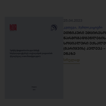
25.04.2023
კვლევა
,
პუბლიკაციები
ᲔᲗᲜᲘᲙᲣᲠᲘ ᲣᲛᲪᲘᲠᲔᲡᲝ
ᲬᲐᲠᲛᲝᲛᲐᲓᲒᲔᲜᲚᲔᲑᲘᲡ
ᲡᲝᲪᲘᲐᲚᲣᲠᲘ ᲔᲥᲡᲙᲚᲣ
(ᲒᲐᲠᲘᲧᲕᲘᲡ) ᲙᲕᲚᲔᲕᲐ 
ᲔᲜᲐᲖᲔ
სრულად