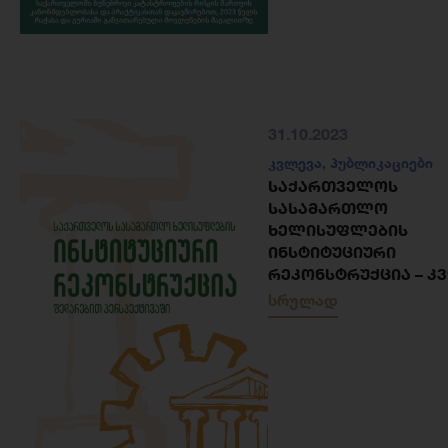
31.10.2023
კვლევა
,
პუბლიკაციები
ᲡᲐᲥᲐᲠᲗᲕᲔᲚᲝᲡ
ᲡᲐᲡᲐᲛᲐᲠᲗᲚᲝ
ᲮᲔᲚᲘᲡᲣᲤᲚᲔᲑᲘᲡ
ᲘᲜᲡᲢᲘᲢᲣᲪᲘᲣᲠᲘ
ᲠᲔᲙᲝᲜᲡᲢᲠᲣᲥᲪᲘᲐ – Კ
სრულად