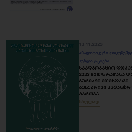
13.11.2023
ანალიტიკური დოკუმენტ
პუბლიკაციები
ᲡᲐᲐᲓᲕᲝᲙᲐᲪᲘᲝ ᲓᲝᲙᲣᲛ
2023 ᲬᲔᲚᲡ ᲠᲐᲭᲐᲡᲐ Დ
ᲒᲣᲠᲘᲐᲨᲘ ᲛᲝᲛᲮᲓᲐᲠᲘ
ᲑᲣᲜᲔᲑᲠᲘᲕᲘ ᲙᲐᲢᲐᲡᲢᲠ
ᲛᲐᲠᲗᲕᲐ
სრულად