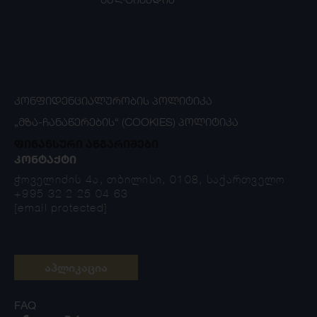
ᲙᲝᲜᲤᲘᲓᲔᲜᲪᲘᲐᲚᲣᲠᲝᲑᲘᲡ ᲞᲝᲚᲘᲢᲘᲙᲐ
„ᲛᲖᲐ-ᲩᲐᲜᲐᲬᲔᲠᲔᲑᲘᲡ“ (COOKIES) ᲞᲝᲚᲘᲢᲘᲙᲐ
ფინანსური ანგარიშები
ᲙᲝᲜᲢᲐᲥᲢᲘ
ჭოველიძის 4ა, თბილისი, 0108, საქართველო
+995 32 2 25 04 63
[email protected]
აპლიკაცია
FAQ