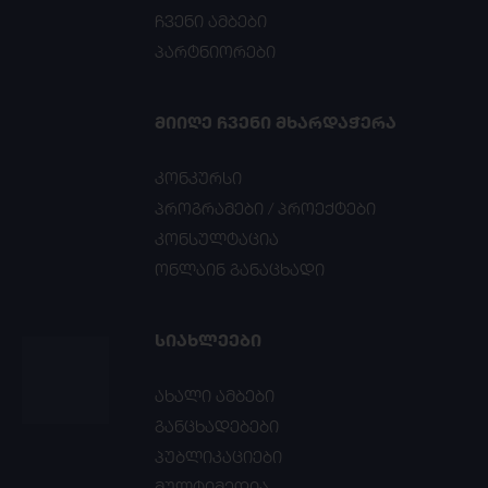
ჩვენი ამბები
პარტნიორები
ᲛᲘᲘᲦᲔ ᲩᲕᲔᲜᲘ ᲛᲮᲐᲠᲓᲐᲭᲔᲠᲐ
კონკურსი
პროგრამები / პროექტები
კონსულტაცია
ონლაინ განაცხადი
ᲡᲘᲐᲮᲚᲔᲔᲑᲘ
ახალი ამბები
განცხადებები
პუბლიკაციები
მულტიმედია