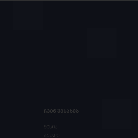
ᲩᲕᲔᲜ ᲨᲔᲡᲐᲮᲔᲑ
მისია
გუნდი