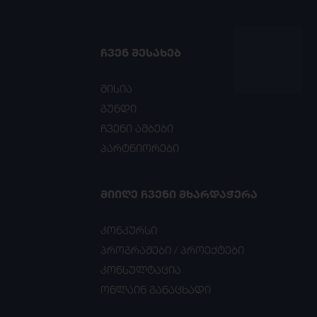
ᲩᲕᲔᲜ ᲨᲔᲡᲐᲮᲔᲑ
მისია
გუნდი
ჩვენი ამბები
პარტნიორები
ᲛᲘᲘᲦᲔ ᲩᲕᲔᲜᲘ ᲛᲮᲐᲠᲓᲐᲭᲔᲠᲐ
კონკურსი
პროგრამები / პროექტები
კონსულტაცია
ონლაინ განაცხადი