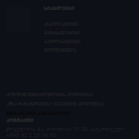
ᲡᲘᲐᲮᲚᲔᲔᲑᲘ
ახალი ამბები
განცხადებები
პუბლიკაციები
მულტიმედია
ᲙᲝᲜᲤᲘᲓᲔᲜᲪᲘᲐᲚᲣᲠᲝᲑᲘᲡ ᲞᲝᲚᲘᲢᲘᲙᲐ
„ᲛᲖᲐ-ᲩᲐᲜᲐᲬᲔᲠᲔᲑᲘᲡ“ (COOKIES) ᲞᲝᲚᲘᲢᲘᲙᲐ
ფინანსური ანგარიშები
ᲙᲝᲜᲢᲐᲥᲢᲘ
ჭოველიძის 4ა, თბილისი, 0108, საქართველო
+995 32 2 25 04 63