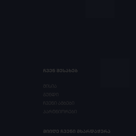
ᲩᲕᲔᲜ ᲨᲔᲡᲐᲮᲔᲑ
მისია
გუნდი
ჩვენი ამბები
პარტნიორები
ᲛᲘᲘᲦᲔ ᲩᲕᲔᲜᲘ ᲛᲮᲐᲠᲓᲐᲭᲔᲠᲐ