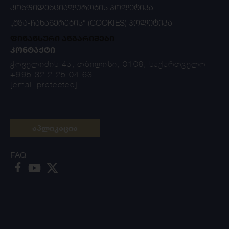
ᲙᲝᲜᲤᲘᲓᲔᲜᲪᲘᲐᲚᲣᲠᲝᲑᲘᲡ ᲞᲝᲚᲘᲢᲘᲙᲐ
„ᲛᲖᲐ-ᲩᲐᲜᲐᲬᲔᲠᲔᲑᲘᲡ“ (COOKIES) ᲞᲝᲚᲘᲢᲘᲙᲐ
ფინანსური ანგარიშები
ᲙᲝᲜᲢᲐᲥᲢᲘ
ჭოველიძის 4ა, თბილისი, 0108, საქართველო
+995 32 2 25 04 63
[email protected]
აპლიკაცია
FAQ