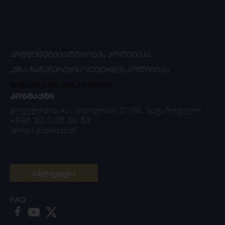
ᲙᲝᲜᲤᲘᲓᲔᲜᲪᲘᲐᲚᲣᲠᲝᲑᲘᲡ ᲞᲝᲚᲘᲢᲘᲙᲐ
„ᲛᲖᲐ-ᲩᲐᲜᲐᲬᲔᲠᲔᲑᲘᲡ“ (COOKIES) ᲞᲝᲚᲘᲢᲘᲙᲐ
ფინანსური ანგარიშები
ᲙᲝᲜᲢᲐᲥᲢᲘ
ჭოველიძის 4ა, თბილისი, 0108, საქართველო
+995 32 2 25 04 63
[email protected]
აპლიკაცია
FAQ