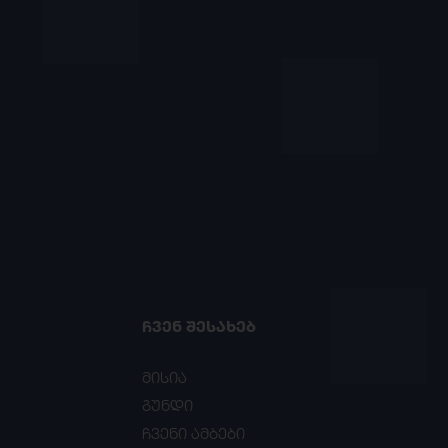
ᲩᲕᲔᲜ ᲨᲔᲡᲐᲮᲔᲑ
მისია
გუნდი
ჩვენი ამბები