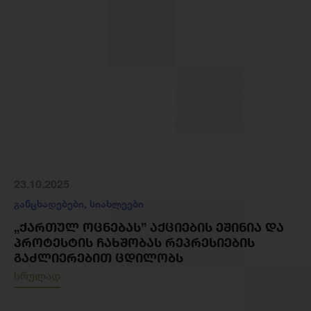
23.10.2025
განცხადებები
,
სიახლეები
„ᲥᲐᲠᲗᲣᲚ ᲝᲪᲜᲔᲑᲐᲡ” ᲐᲥᲪᲘᲔᲑᲘᲡ ᲔᲨᲘᲜᲘᲐ ᲓᲐ
ᲞᲠᲝᲢᲔᲡᲢᲘᲡ ᲩᲐᲮᲨᲝᲑᲐᲡ ᲠᲔᲞᲠᲔᲡᲘᲔᲑᲘᲡ
ᲒᲐᲫᲚᲘᲔᲠᲔᲑᲘᲗ ᲪᲓᲘᲚᲝᲑᲡ
სრულად