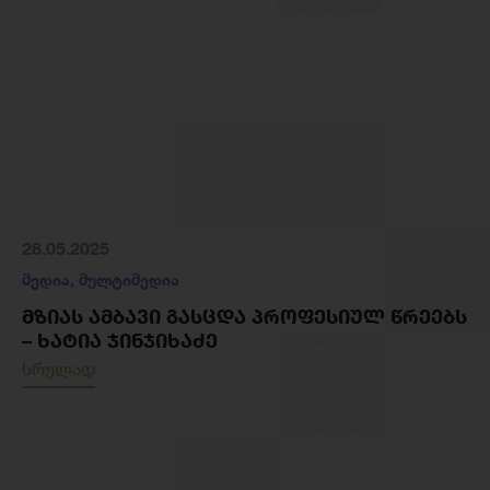
28.05.2025
მედია
,
მულტიმედია
ᲛᲖᲘᲐᲡ ᲐᲛᲑᲐᲕᲘ ᲒᲐᲡᲪᲓᲐ ᲞᲠᲝᲤᲔᲡᲘᲣᲚ ᲬᲠᲔᲔᲑᲡ
– ᲮᲐᲢᲘᲐ ᲯᲘᲜᲯᲘᲮᲐᲫᲔ
სრულად