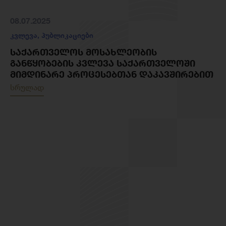
08.07.2025
კვლევა
,
პუბლიკაციები
ᲡᲐᲥᲐᲠᲗᲕᲔᲚᲝᲡ ᲛᲝᲡᲐᲮᲚᲔᲝᲑᲘᲡ
ᲒᲐᲜᲬᲧᲝᲑᲔᲑᲘᲡ ᲙᲕᲚᲔᲕᲐ ᲡᲐᲥᲐᲠᲗᲕᲔᲚᲝᲨᲘ
ᲛᲘᲛᲓᲘᲜᲐᲠᲔ ᲞᲠᲝᲪᲔᲡᲔᲑᲗᲐᲜ ᲓᲐᲙᲐᲕᲨᲘᲠᲔᲑᲘᲗ
სრულად