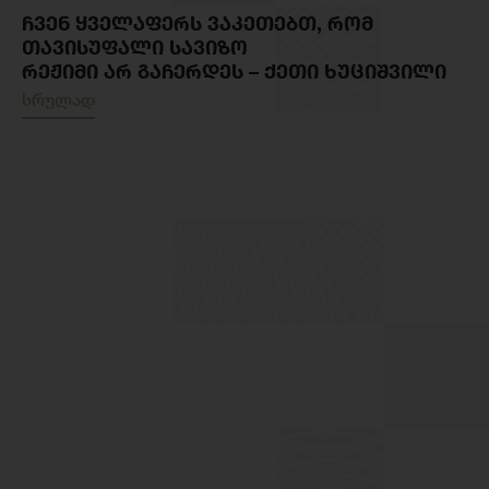
ᲩᲕᲔᲜ ᲧᲕᲔᲚᲐᲤᲔᲠᲡ ᲕᲐᲙᲔᲗᲔᲑᲗ, ᲠᲝᲛ
ᲗᲐᲕᲘᲡᲣᲤᲐᲚᲘ ᲡᲐᲕᲘᲖᲝ
ᲠᲔᲟᲘᲛᲘ ᲐᲠ ᲒᲐᲩᲔᲠᲓᲔᲡ – ᲥᲔᲗᲘ ᲮᲣᲪᲘᲨᲕᲘᲚᲘ
სრულად