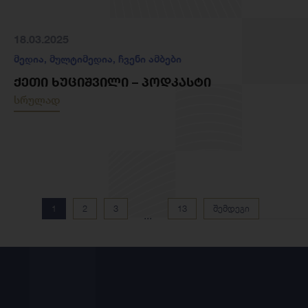
18.03.2025
მედია
,
მულტიმედია
,
ჩვენი ამბები
ᲥᲔᲗᲘ ᲮᲣᲪᲘᲨᲕᲘᲚᲘ – ᲞᲝᲓᲙᲐᲡᲢᲘ
სრულად
1
2
3
13
შემდეგი
...