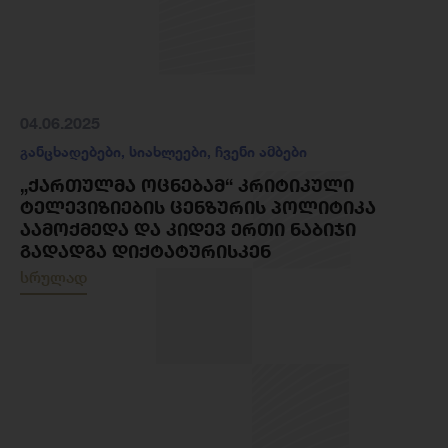
04.06.2025
განცხადებები
,
სიახლეები
,
ჩვენი ამბები
„ᲥᲐᲠᲗᲣᲚᲛᲐ ᲝᲪᲜᲔᲑᲐᲛ“ ᲙᲠᲘᲢᲘᲙᲣᲚᲘ
ᲢᲔᲚᲔᲕᲘᲖᲘᲔᲑᲘᲡ ᲪᲔᲜᲖᲣᲠᲘᲡ ᲞᲝᲚᲘᲢᲘᲙᲐ
ᲐᲐᲛᲝᲥᲛᲔᲓᲐ ᲓᲐ ᲙᲘᲓᲔᲕ ᲔᲠᲗᲘ ᲜᲐᲑᲘᲯᲘ
ᲒᲐᲓᲐᲓᲒᲐ ᲓᲘᲥᲢᲐᲢᲣᲠᲘᲡᲙᲔᲜ
სრულად