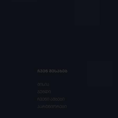
ᲩᲕᲔᲜ ᲨᲔᲡᲐᲮᲔᲑ
მისია
გუნდი
ჩვენი ამბები
პარტნიორები