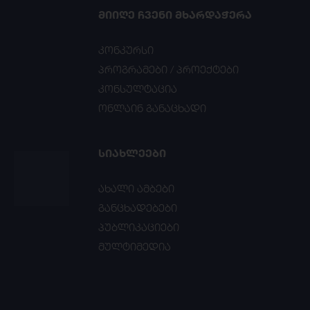
ᲛᲘᲘᲦᲔ ᲩᲕᲔᲜᲘ ᲛᲮᲐᲠᲓᲐᲭᲔᲠᲐ
კონკურსი
პროგრამები / პროექტები
კონსულტაცია
ონლაინ განაცხადი
ᲡᲘᲐᲮᲚᲔᲔᲑᲘ
ახალი ამბები
განცხადებები
პუბლიკაციები
მულტიმედია