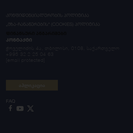
ᲙᲝᲜᲤᲘᲓᲔᲜᲪᲘᲐᲚᲣᲠᲝᲑᲘᲡ ᲞᲝᲚᲘᲢᲘᲙᲐ
„ᲛᲖᲐ-ᲩᲐᲜᲐᲬᲔᲠᲔᲑᲘᲡ“ (COOKIES) ᲞᲝᲚᲘᲢᲘᲙᲐ
ფინანსური ანგარიშები
ᲙᲝᲜᲢᲐᲥᲢᲘ
ჭოველიძის 4ა, თბილისი, 0108, საქართველო
+995 32 2 25 04 63
[email protected]
აპლიკაცია
FAQ