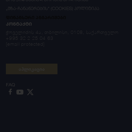
„ᲛᲖᲐ-ᲩᲐᲜᲐᲬᲔᲠᲔᲑᲘᲡ“ (COOKIES) ᲞᲝᲚᲘᲢᲘᲙᲐ
ფინანსური ანგარიშები
ᲙᲝᲜᲢᲐᲥᲢᲘ
ჭოველიძის 4ა, თბილისი, 0108, საქართველო
+995 32 2 25 04 63
[email protected]
აპლიკაცია
FAQ