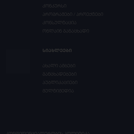
კონკურსი
პროგრამები / პროექტები
კონსულტაცია
ონლაინ განაცხადი
ᲡᲘᲐᲮᲚᲔᲔᲑᲘ
ახალი ამბები
განცხადებები
პუბლიკაციები
მულტიმედია
ᲙᲝᲜᲤᲘᲓᲔᲜᲪᲘᲐᲚᲣᲠᲝᲑᲘᲡ ᲞᲝᲚᲘᲢᲘᲙᲐ