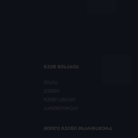
ᲩᲕᲔᲜ ᲨᲔᲡᲐᲮᲔᲑ
მისია
გუნდი
ჩვენი ამბები
პარტნიორები
ᲛᲘᲘᲦᲔ ᲩᲕᲔᲜᲘ ᲛᲮᲐᲠᲓᲐᲭᲔᲠᲐ