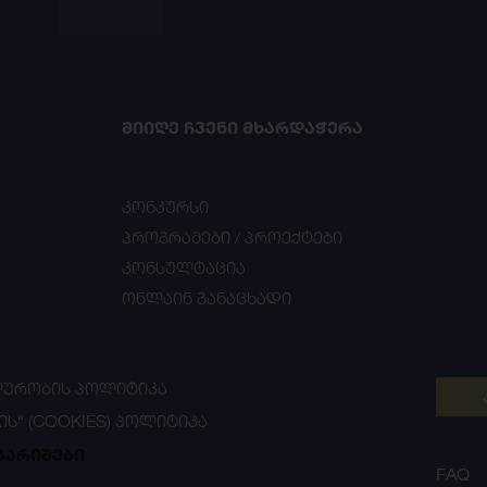
ᲛᲘᲘᲦᲔ ᲩᲕᲔᲜᲘ ᲛᲮᲐᲠᲓᲐᲭᲔᲠᲐ
კონკურსი
პროგრამები / პროექტები
კონსულტაცია
ონლაინ განაცხადი
ᲣᲠᲝᲑᲘᲡ ᲞᲝᲚᲘᲢᲘᲙᲐ
ᲘᲡ“ (COOKIES) ᲞᲝᲚᲘᲢᲘᲙᲐ
გარიშები
FAQ