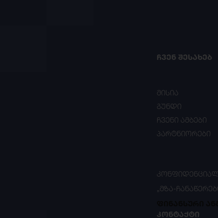
ᲩᲕᲔᲜ ᲨᲔᲡᲐᲮᲔᲑ
მისია
გუნდი
ჩვენი ამბები
პარტნიორები
ᲙᲝᲜᲤᲘᲓᲔᲜᲪᲘᲐᲚ
„ᲛᲖᲐ-ᲩᲐᲜᲐᲬᲔᲠᲔᲑ
ფინანსური ან
ᲙᲝᲜᲢᲐᲥᲢᲘ