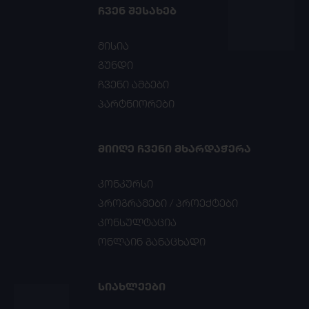
ᲩᲕᲔᲜ ᲨᲔᲡᲐᲮᲔᲑ
მისია
გუნდი
ჩვენი ამბები
პარტნიორები
ᲛᲘᲘᲦᲔ ᲩᲕᲔᲜᲘ ᲛᲮᲐᲠᲓᲐᲭᲔᲠᲐ
კონკურსი
პროგრამები / პროექტები
კონსულტაცია
ონლაინ განაცხადი
ᲡᲘᲐᲮᲚᲔᲔᲑᲘ