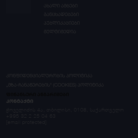
ახალი ამბები
განცხადებები
პუბლიკაციები
მულტიმედია
ᲙᲝᲜᲤᲘᲓᲔᲜᲪᲘᲐᲚᲣᲠᲝᲑᲘᲡ ᲞᲝᲚᲘᲢᲘᲙᲐ
„ᲛᲖᲐ-ᲩᲐᲜᲐᲬᲔᲠᲔᲑᲘᲡ“ (COOKIES) ᲞᲝᲚᲘᲢᲘᲙᲐ
ფინანსური ანგარიშები
ᲙᲝᲜᲢᲐᲥᲢᲘ
ჭოველიძის 4ა, თბილისი, 0108, საქართველო
+995 32 2 25 04 63
[email protected]