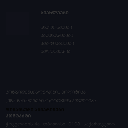
ᲡᲘᲐᲮᲚᲔᲔᲑᲘ
ახალი ამბები
განცხადებები
პუბლიკაციები
მულტიმედია
ᲙᲝᲜᲤᲘᲓᲔᲜᲪᲘᲐᲚᲣᲠᲝᲑᲘᲡ ᲞᲝᲚᲘᲢᲘᲙᲐ
„ᲛᲖᲐ-ᲩᲐᲜᲐᲬᲔᲠᲔᲑᲘᲡ“ (COOKIES) ᲞᲝᲚᲘᲢᲘᲙᲐ
ფინანსური ანგარიშები
ᲙᲝᲜᲢᲐᲥᲢᲘ
ჭოველიძის 4ა, თბილისი, 0108, საქართველო