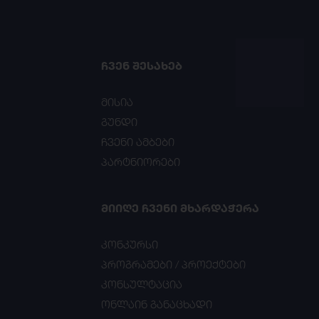
ᲩᲕᲔᲜ ᲨᲔᲡᲐᲮᲔᲑ
მისია
გუნდი
ჩვენი ამბები
პარტნიორები
ᲛᲘᲘᲦᲔ ᲩᲕᲔᲜᲘ ᲛᲮᲐᲠᲓᲐᲭᲔᲠᲐ
კონკურსი
პროგრამები / პროექტები
კონსულტაცია
ონლაინ განაცხადი