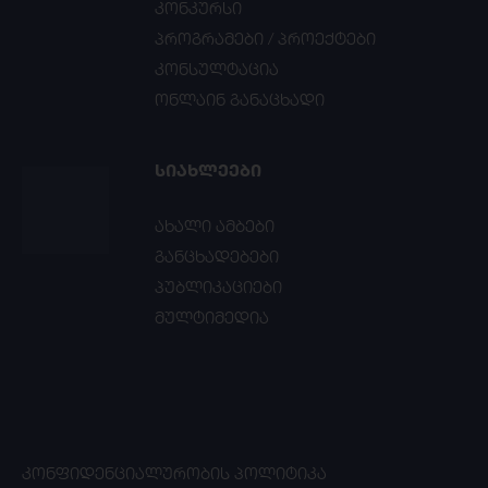
კონკურსი
პროგრამები / პროექტები
კონსულტაცია
ონლაინ განაცხადი
ᲡᲘᲐᲮᲚᲔᲔᲑᲘ
ახალი ამბები
განცხადებები
პუბლიკაციები
მულტიმედია
ᲙᲝᲜᲤᲘᲓᲔᲜᲪᲘᲐᲚᲣᲠᲝᲑᲘᲡ ᲞᲝᲚᲘᲢᲘᲙᲐ