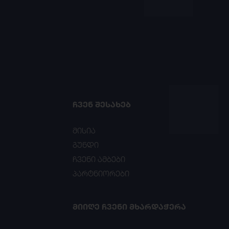
ᲩᲕᲔᲜ ᲨᲔᲡᲐᲮᲔᲑ
მისია
გუნდი
ჩვენი ამბები
პარტნიორები
ᲛᲘᲘᲦᲔ ᲩᲕᲔᲜᲘ ᲛᲮᲐᲠᲓᲐᲭᲔᲠᲐ