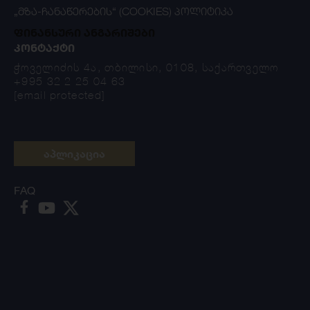
„ᲛᲖᲐ-ᲩᲐᲜᲐᲬᲔᲠᲔᲑᲘᲡ“ (COOKIES) ᲞᲝᲚᲘᲢᲘᲙᲐ
ფინანსური ანგარიშები
ᲙᲝᲜᲢᲐᲥᲢᲘ
ჭოველიძის 4ა, თბილისი, 0108, საქართველო
+995 32 2 25 04 63
[email protected]
აპლიკაცია
FAQ