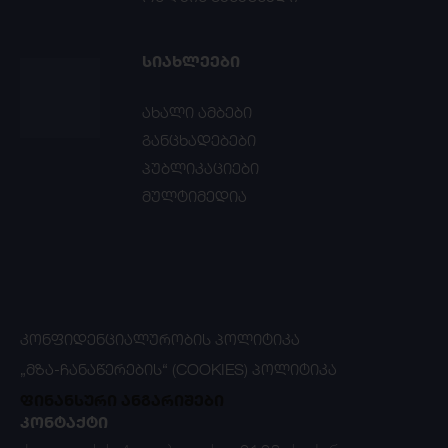
ᲡᲘᲐᲮᲚᲔᲔᲑᲘ
ახალი ამბები
განცხადებები
პუბლიკაციები
მულტიმედია
ᲙᲝᲜᲤᲘᲓᲔᲜᲪᲘᲐᲚᲣᲠᲝᲑᲘᲡ ᲞᲝᲚᲘᲢᲘᲙᲐ
„ᲛᲖᲐ-ᲩᲐᲜᲐᲬᲔᲠᲔᲑᲘᲡ“ (COOKIES) ᲞᲝᲚᲘᲢᲘᲙᲐ
ფინანსური ანგარიშები
ᲙᲝᲜᲢᲐᲥᲢᲘ