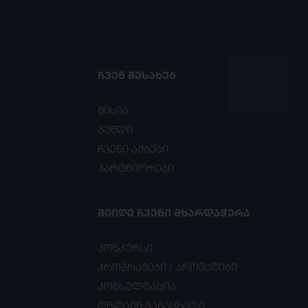
ᲩᲕᲔᲜ ᲨᲔᲡᲐᲮᲔᲑ
მისია
გუნდი
ჩვენი ამბები
პარტნიორები
ᲛᲘᲘᲦᲔ ᲩᲕᲔᲜᲘ ᲛᲮᲐᲠᲓᲐᲭᲔᲠᲐ
კონკურსი
პროგრამები / პროექტები
კონსულტაცია
ონლაინ განაცხადი