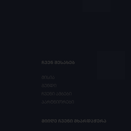
ᲩᲕᲔᲜ ᲨᲔᲡᲐᲮᲔᲑ
მისია
გუნდი
ჩვენი ამბები
პარტნიორები
ᲛᲘᲘᲦᲔ ᲩᲕᲔᲜᲘ ᲛᲮᲐᲠᲓᲐᲭᲔᲠᲐ