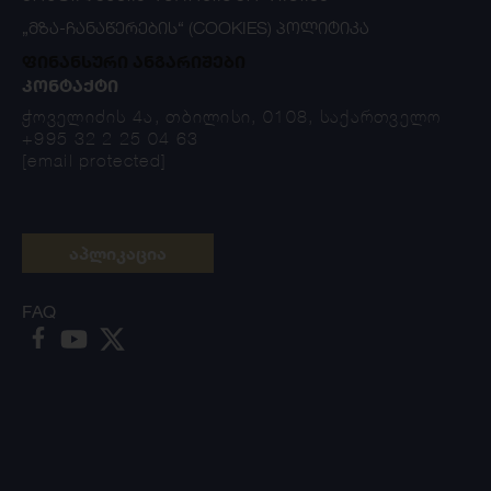
„ᲛᲖᲐ-ᲩᲐᲜᲐᲬᲔᲠᲔᲑᲘᲡ“ (COOKIES) ᲞᲝᲚᲘᲢᲘᲙᲐ
ფინანსური ანგარიშები
ᲙᲝᲜᲢᲐᲥᲢᲘ
ჭოველიძის 4ა, თბილისი, 0108, საქართველო
+995 32 2 25 04 63
[email protected]
აპლიკაცია
FAQ