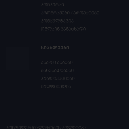
კონკურსი
პროგრამები / პროექტები
კონსულტაცია
ონლაინ განაცხადი
ᲡᲘᲐᲮᲚᲔᲔᲑᲘ
ახალი ამბები
განცხადებები
პუბლიკაციები
მულტიმედია
ᲙᲝᲜᲤᲘᲓᲔᲜᲪᲘᲐᲚᲣᲠᲝᲑᲘᲡ ᲞᲝᲚᲘᲢᲘᲙᲐ