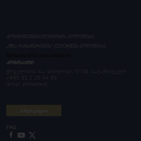
ᲙᲝᲜᲤᲘᲓᲔᲜᲪᲘᲐᲚᲣᲠᲝᲑᲘᲡ ᲞᲝᲚᲘᲢᲘᲙᲐ
„ᲛᲖᲐ-ᲩᲐᲜᲐᲬᲔᲠᲔᲑᲘᲡ“ (COOKIES) ᲞᲝᲚᲘᲢᲘᲙᲐ
ფინანსური ანგარიშები
ᲙᲝᲜᲢᲐᲥᲢᲘ
ჭოველიძის 4ა, თბილისი, 0108, საქართველო
+995 32 2 25 04 63
[email protected]
აპლიკაცია
FAQ