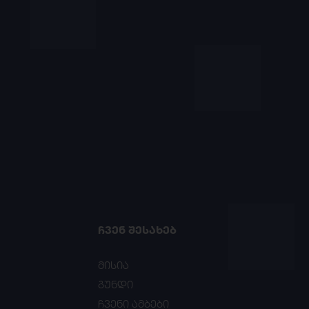
ᲩᲕᲔᲜ ᲨᲔᲡᲐᲮᲔᲑ
მისია
გუნდი
ჩვენი ამბები