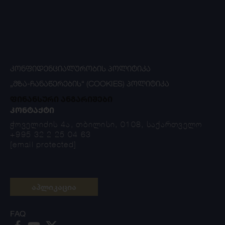
ᲙᲝᲜᲤᲘᲓᲔᲜᲪᲘᲐᲚᲣᲠᲝᲑᲘᲡ ᲞᲝᲚᲘᲢᲘᲙᲐ
„ᲛᲖᲐ-ᲩᲐᲜᲐᲬᲔᲠᲔᲑᲘᲡ“ (COOKIES) ᲞᲝᲚᲘᲢᲘᲙᲐ
ფინანსური ანგარიშები
ᲙᲝᲜᲢᲐᲥᲢᲘ
ჭოველიძის 4ა, თბილისი, 0108, საქართველო
+995 32 2 25 04 63
[email protected]
აპლიკაცია
FAQ