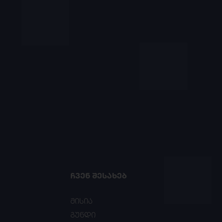
ᲩᲕᲔᲜ ᲨᲔᲡᲐᲮᲔᲑ
მისია
გუნდი