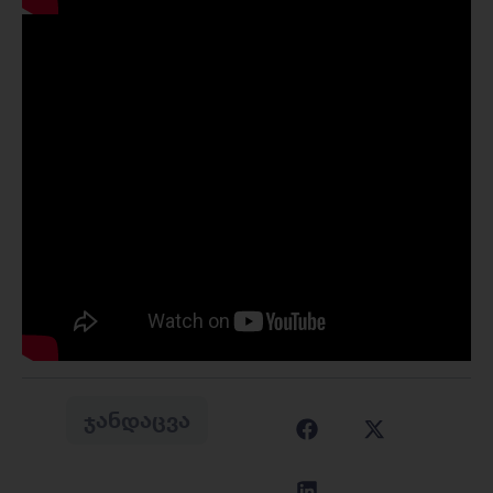
ᲯᲐᲜᲓᲐᲪᲕᲐ