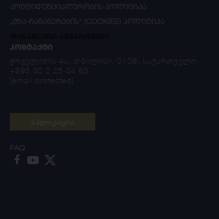
ᲙᲝᲜᲤᲘᲓᲔᲜᲪᲘᲐᲚᲣᲠᲝᲑᲘᲡ ᲞᲝᲚᲘᲢᲘᲙᲐ
„ᲛᲖᲐ-ᲩᲐᲜᲐᲬᲔᲠᲔᲑᲘᲡ“ (COOKIES) ᲞᲝᲚᲘᲢᲘᲙᲐ
ფინანსური ანგარიშები
ᲙᲝᲜᲢᲐᲥᲢᲘ
ჭოველიძის 4ა, თბილისი, 0108, საქართველო
+995 32 2 25 04 63
[email protected]
აპლიკაცია
FAQ