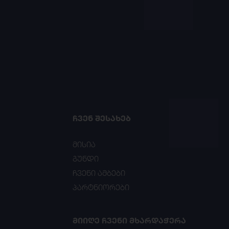
ᲩᲕᲔᲜ ᲨᲔᲡᲐᲮᲔᲑ
მისია
გუნდი
ჩვენი ამბები
პარტნიორები
ᲛᲘᲘᲦᲔ ᲩᲕᲔᲜᲘ ᲛᲮᲐᲠᲓᲐᲭᲔᲠᲐ