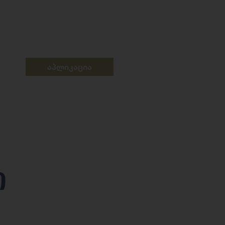
აპლიკაცია
თ