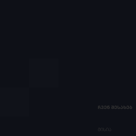
ᲩᲕᲔᲜ ᲨᲔᲡᲐᲮᲔᲑ
მისია