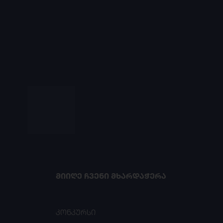
ᲛᲘᲘᲦᲔ ᲩᲕᲔᲜᲘ ᲛᲮᲐᲠᲓᲐᲭᲔᲠᲐ
კონკურსი