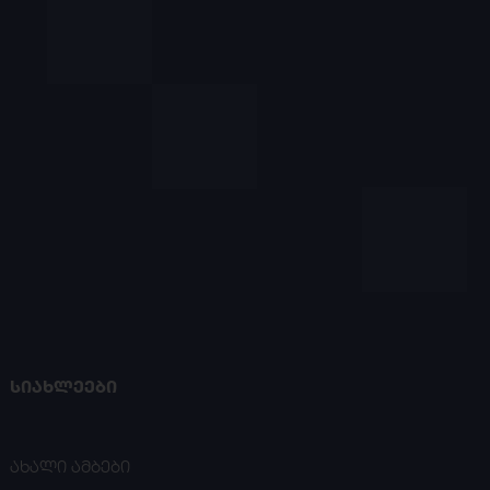
ᲡᲘᲐᲮᲚᲔᲔᲑᲘ
ახალი ამბები