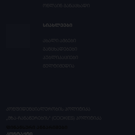
ონლაინ განაცხადი
ᲡᲘᲐᲮᲚᲔᲔᲑᲘ
ახალი ამბები
განცხადებები
პუბლიკაციები
მულტიმედია
ᲙᲝᲜᲤᲘᲓᲔᲜᲪᲘᲐᲚᲣᲠᲝᲑᲘᲡ ᲞᲝᲚᲘᲢᲘᲙᲐ
„ᲛᲖᲐ-ᲩᲐᲜᲐᲬᲔᲠᲔᲑᲘᲡ“ (COOKIES) ᲞᲝᲚᲘᲢᲘᲙᲐ
ფინანსური ანგარიშები
ᲙᲝᲜᲢᲐᲥᲢᲘ