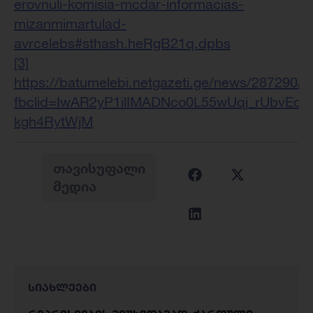
erovnuli-komisia-mcdar-informacias-
mizanmimartulad-
avrcelebs#sthash.heRgB21q.dpbs
[3]
https://batumelebi.netgazeti.ge/news/287290/?
fbclid=IwAR2yP1ilIMADNco0L55wUqj_rUbvEd
kgh4RytWjM
ᲗᲐᲕᲘᲡᲣᲤᲐᲚᲘ
ᲛᲔᲓᲘᲐ
სიახლეები