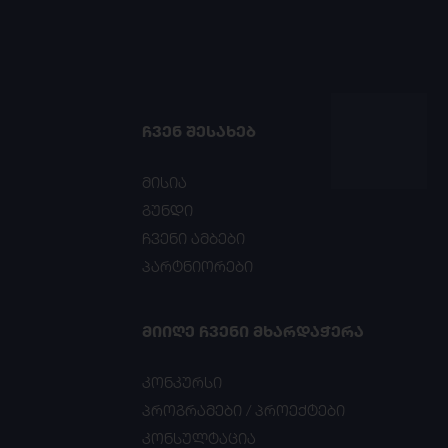
ᲩᲕᲔᲜ ᲨᲔᲡᲐᲮᲔᲑ
მისია
გუნდი
ჩვენი ამბები
პარტნიორები
ᲛᲘᲘᲦᲔ ᲩᲕᲔᲜᲘ ᲛᲮᲐᲠᲓᲐᲭᲔᲠᲐ
კონკურსი
პროგრამები / პროექტები
კონსულტაცია