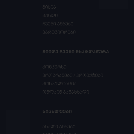
მისია
გუნდი
ჩვენი ამბები
პარტნიორები
ᲛᲘᲘᲦᲔ ᲩᲕᲔᲜᲘ ᲛᲮᲐᲠᲓᲐᲭᲔᲠᲐ
კონკურსი
პროგრამები / პროექტები
კონსულტაცია
ონლაინ განაცხადი
ᲡᲘᲐᲮᲚᲔᲔᲑᲘ
ახალი ამბები