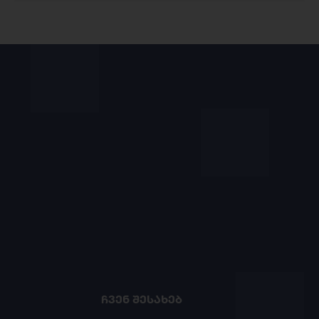
ᲩᲕᲔᲜ ᲨᲔᲡᲐᲮᲔᲑ