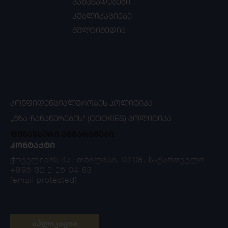
განცხადებები
პუბლიკაციები
მულტიმედია
ᲙᲝᲜᲤᲘᲓᲔᲜᲪᲘᲐᲚᲣᲠᲝᲑᲘᲡ ᲞᲝᲚᲘᲢᲘᲙᲐ
„ᲛᲖᲐ-ᲩᲐᲜᲐᲬᲔᲠᲔᲑᲘᲡ“ (COOKIES) ᲞᲝᲚᲘᲢᲘᲙᲐ
ფინანსური ანგარიშები
ᲙᲝᲜᲢᲐᲥᲢᲘ
ჭოველიძის 4ა, თბილისი, 0108, საქართველო
+995 32 2 25 04 63
[email protected]
აპლიკაცია