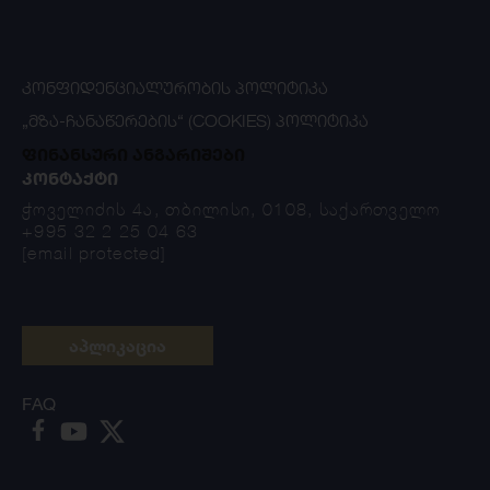
ᲙᲝᲜᲤᲘᲓᲔᲜᲪᲘᲐᲚᲣᲠᲝᲑᲘᲡ ᲞᲝᲚᲘᲢᲘᲙᲐ
„ᲛᲖᲐ-ᲩᲐᲜᲐᲬᲔᲠᲔᲑᲘᲡ“ (COOKIES) ᲞᲝᲚᲘᲢᲘᲙᲐ
ფინანსური ანგარიშები
ᲙᲝᲜᲢᲐᲥᲢᲘ
ჭოველიძის 4ა, თბილისი, 0108, საქართველო
+995 32 2 25 04 63
[email protected]
აპლიკაცია
FAQ