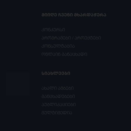
ᲛᲘᲘᲦᲔ ᲩᲕᲔᲜᲘ ᲛᲮᲐᲠᲓᲐᲭᲔᲠᲐ
კონკურსი
პროგრამები / პროექტები
კონსულტაცია
ონლაინ განაცხადი
ᲡᲘᲐᲮᲚᲔᲔᲑᲘ
ახალი ამბები
განცხადებები
პუბლიკაციები
მულტიმედია