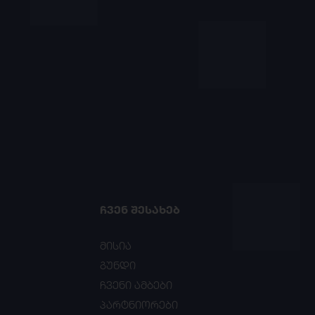
ᲩᲕᲔᲜ ᲨᲔᲡᲐᲮᲔᲑ
მისია
გუნდი
ჩვენი ამბები
პარტნიორები