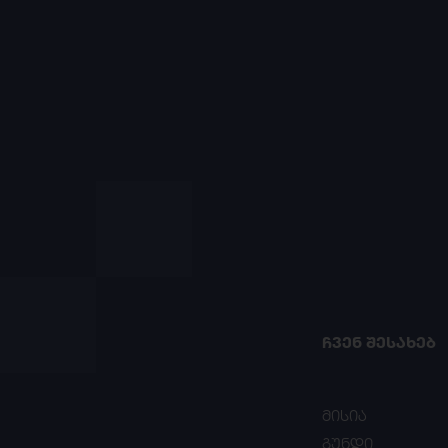
ᲩᲕᲔᲜ ᲨᲔᲡᲐᲮᲔᲑ
მისია
გუნდი