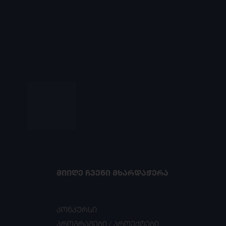
ᲛᲘᲘᲦᲔ ᲩᲕᲔᲜᲘ ᲛᲮᲐᲠᲓᲐᲭᲔᲠᲐ
კონკურსი
პროგრამები / პროექტები