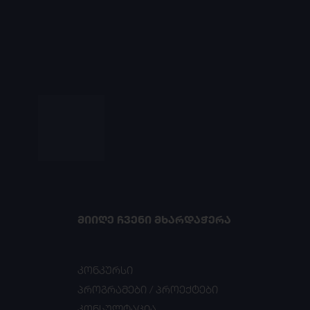
ᲛᲘᲘᲦᲔ ᲩᲕᲔᲜᲘ ᲛᲮᲐᲠᲓᲐᲭᲔᲠᲐ
კონკურსი
პროგრამები / პროექტები
კონსულტაცია