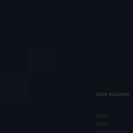
ᲩᲕᲔᲜ ᲨᲔᲡᲐᲮᲔᲑ
მისია
გუნდი
ჩვენი ამბები