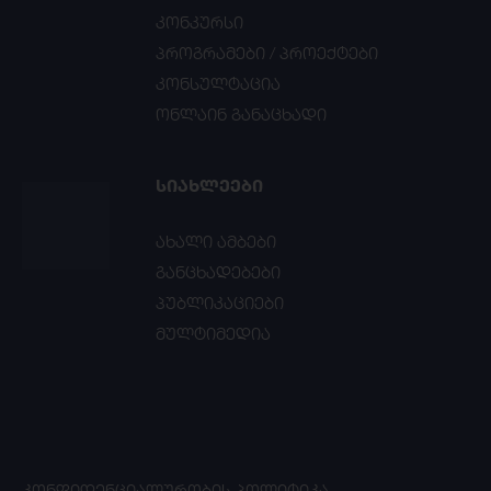
კონკურსი
პროგრამები / პროექტები
კონსულტაცია
ონლაინ განაცხადი
ᲡᲘᲐᲮᲚᲔᲔᲑᲘ
ახალი ამბები
განცხადებები
პუბლიკაციები
მულტიმედია
ᲙᲝᲜᲤᲘᲓᲔᲜᲪᲘᲐᲚᲣᲠᲝᲑᲘᲡ ᲞᲝᲚᲘᲢᲘᲙᲐ