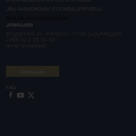
„ᲛᲖᲐ-ᲩᲐᲜᲐᲬᲔᲠᲔᲑᲘᲡ“ (COOKIES) ᲞᲝᲚᲘᲢᲘᲙᲐ
ფინანსური ანგარიშები
ᲙᲝᲜᲢᲐᲥᲢᲘ
ჭოველიძის 4ა, თბილისი, 0108, საქართველო
+995 32 2 25 04 63
[email protected]
აპლიკაცია
FAQ