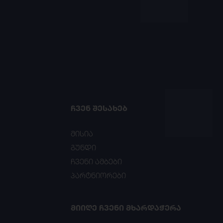
ᲩᲕᲔᲜ ᲨᲔᲡᲐᲮᲔᲑ
მისია
გუნდი
ჩვენი ამბები
პარტნიორები
ᲛᲘᲘᲦᲔ ᲩᲕᲔᲜᲘ ᲛᲮᲐᲠᲓᲐᲭᲔᲠᲐ