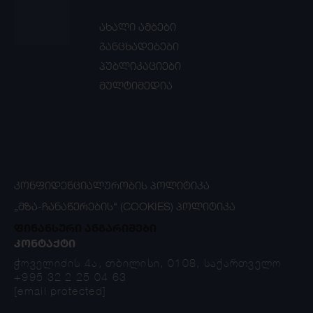
ახალი ამბები
განცხადებები
პუბლიკაციები
მულტიმედია
ᲙᲝᲜᲤᲘᲓᲔᲜᲪᲘᲐᲚᲣᲠᲝᲑᲘᲡ ᲞᲝᲚᲘᲢᲘᲙᲐ
„ᲛᲖᲐ-ᲩᲐᲜᲐᲬᲔᲠᲔᲑᲘᲡ“ (COOKIES) ᲞᲝᲚᲘᲢᲘᲙᲐ
ფინანსური ანგარიშები
ᲙᲝᲜᲢᲐᲥᲢᲘ
ჭოველიძის 4ა, თბილისი, 0108, საქართველო
+995 32 2 25 04 63
[email protected]