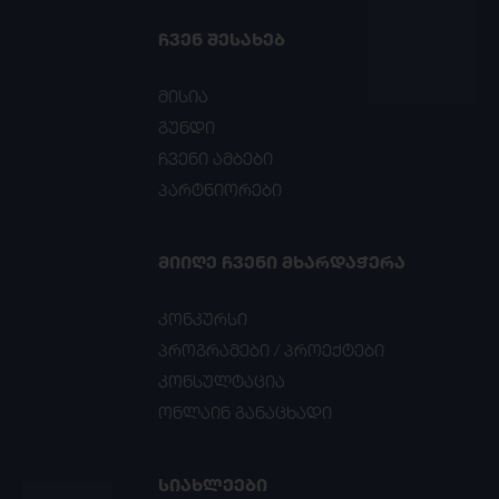
ᲩᲕᲔᲜ ᲨᲔᲡᲐᲮᲔᲑ
მისია
გუნდი
ჩვენი ამბები
პარტნიორები
ᲛᲘᲘᲦᲔ ᲩᲕᲔᲜᲘ ᲛᲮᲐᲠᲓᲐᲭᲔᲠᲐ
კონკურსი
პროგრამები / პროექტები
კონსულტაცია
ონლაინ განაცხადი
ᲡᲘᲐᲮᲚᲔᲔᲑᲘ