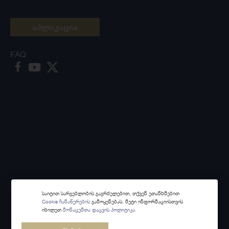
აპლიკაცია
FAQ
საიტით სარგებლობის გაგრძელებით, თქვენ ეთანხმებით
Cookie ჩანაწერების
გამოყენებას. მეტი ინფორმაციისთვის
იხილეთ
მონაცემთა დაცვის პოლიტიკა.
Made with
Webintelligence