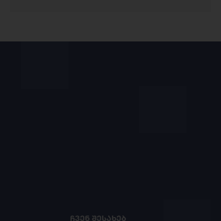
ᲩᲕᲔᲜ ᲨᲔᲡᲐᲮᲔᲑ