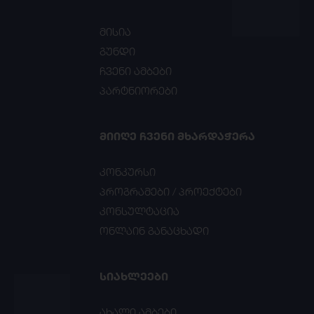
მისია
გუნდი
ჩვენი ამბები
პარტნიორები
ᲛᲘᲘᲦᲔ ᲩᲕᲔᲜᲘ ᲛᲮᲐᲠᲓᲐᲭᲔᲠᲐ
კონკურსი
პროგრამები / პროექტები
კონსულტაცია
ონლაინ განაცხადი
ᲡᲘᲐᲮᲚᲔᲔᲑᲘ
ახალი ამბები