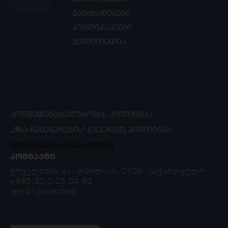
განცხადებები
პუბლიკაციები
მულტიმედია
ᲙᲝᲜᲤᲘᲓᲔᲜᲪᲘᲐᲚᲣᲠᲝᲑᲘᲡ ᲞᲝᲚᲘᲢᲘᲙᲐ
„ᲛᲖᲐ-ᲩᲐᲜᲐᲬᲔᲠᲔᲑᲘᲡ“ (COOKIES) ᲞᲝᲚᲘᲢᲘᲙᲐ
ფინანსური ანგარიშები
ᲙᲝᲜᲢᲐᲥᲢᲘ
ჭოველიძის 4ა, თბილისი, 0108, საქართველო
+995 32 2 25 04 63
[email protected]