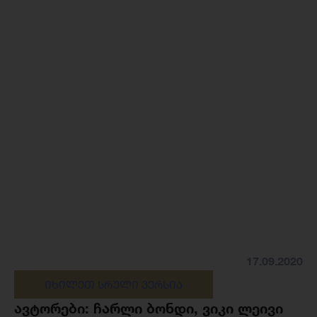
17.09.2020
ᲘᲮᲘᲚᲔᲗ ᲡᲠᲣᲚᲘ ᲕᲔᲠᲡᲘᲐ
ავტორები: ჩარლი ბონდი, ვიკი ლეივი