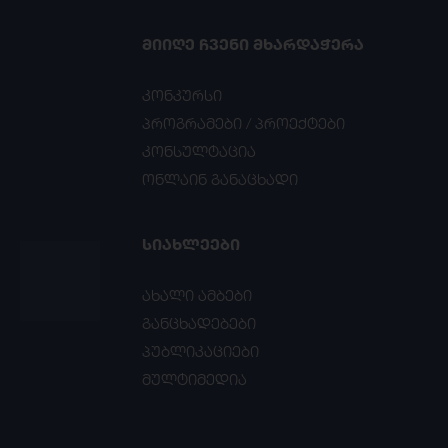
ᲛᲘᲘᲦᲔ ᲩᲕᲔᲜᲘ ᲛᲮᲐᲠᲓᲐᲭᲔᲠᲐ
კონკურსი
პროგრამები / პროექტები
კონსულტაცია
ონლაინ განაცხადი
ᲡᲘᲐᲮᲚᲔᲔᲑᲘ
ახალი ამბები
განცხადებები
პუბლიკაციები
მულტიმედია