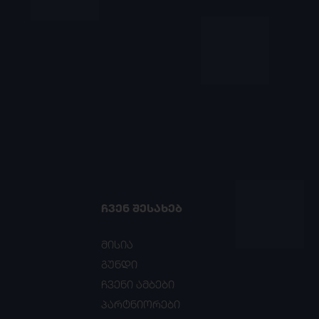
ᲩᲕᲔᲜ ᲨᲔᲡᲐᲮᲔᲑ
მისია
გუნდი
ჩვენი ამბები
პარტნიორები