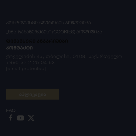
ᲙᲝᲜᲤᲘᲓᲔᲜᲪᲘᲐᲚᲣᲠᲝᲑᲘᲡ ᲞᲝᲚᲘᲢᲘᲙᲐ
„ᲛᲖᲐ-ᲩᲐᲜᲐᲬᲔᲠᲔᲑᲘᲡ“ (COOKIES) ᲞᲝᲚᲘᲢᲘᲙᲐ
ფინანსური ანგარიშები
ᲙᲝᲜᲢᲐᲥᲢᲘ
ჭოველიძის 4ა, თბილისი, 0108, საქართველო
+995 32 2 25 04 63
[email protected]
აპლიკაცია
FAQ