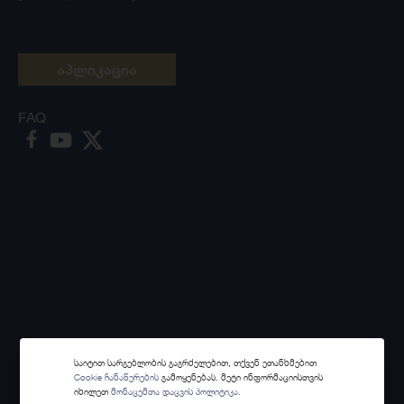
აპლიკაცია
FAQ
საიტით სარგებლობის გაგრძელებით, თქვენ ეთანხმებით
Cookie ჩანაწერების
გამოყენებას. მეტი ინფორმაციისთვის
იხილეთ
მონაცემთა დაცვის პოლიტიკა.
Made with
Webintelligence