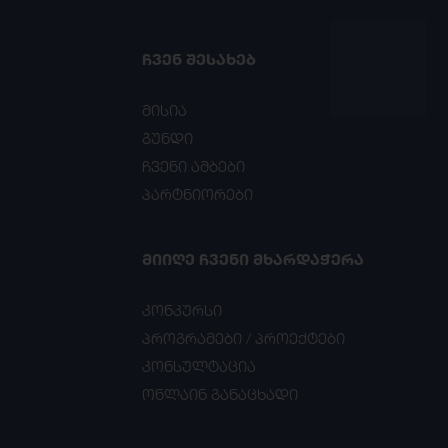
ᲩᲕᲔᲜ ᲨᲔᲡᲐᲮᲔᲑ
მისია
გუნდი
ჩვენი ამბები
პარტნიორები
ᲛᲘᲘᲦᲔ ᲩᲕᲔᲜᲘ ᲛᲮᲐᲠᲓᲐᲭᲔᲠᲐ
კონკურსი
პროგრამები / პროექტები
კონსულტაცია
ონლაინ განაცხადი