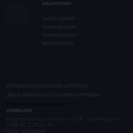
ᲡᲘᲐᲮᲚᲔᲔᲑᲘ
ახალი ამბები
განცხადებები
პუბლიკაციები
მულტიმედია
ᲙᲝᲜᲤᲘᲓᲔᲜᲪᲘᲐᲚᲣᲠᲝᲑᲘᲡ ᲞᲝᲚᲘᲢᲘᲙᲐ
„ᲛᲖᲐ-ᲩᲐᲜᲐᲬᲔᲠᲔᲑᲘᲡ“ (COOKIES) ᲞᲝᲚᲘᲢᲘᲙᲐ
ფინანსური ანგარიშები
ᲙᲝᲜᲢᲐᲥᲢᲘ
ჭოველიძის 4ა, თბილისი, 0108, საქართველო
+995 32 2 25 04 63
[email protected]