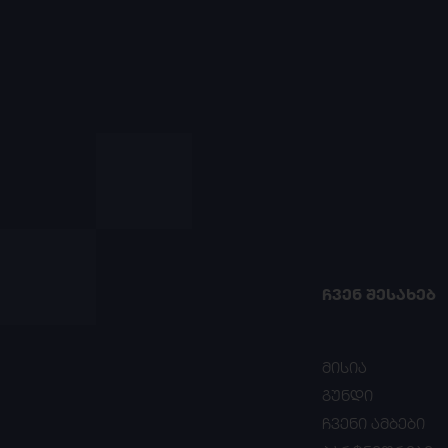
ᲩᲕᲔᲜ ᲨᲔᲡᲐᲮᲔᲑ
მისია
გუნდი
ჩვენი ამბები