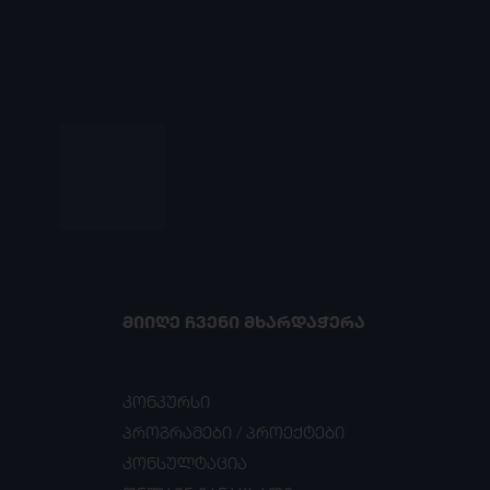
ᲛᲘᲘᲦᲔ ᲩᲕᲔᲜᲘ ᲛᲮᲐᲠᲓᲐᲭᲔᲠᲐ
კონკურსი
პროგრამები / პროექტები
კონსულტაცია