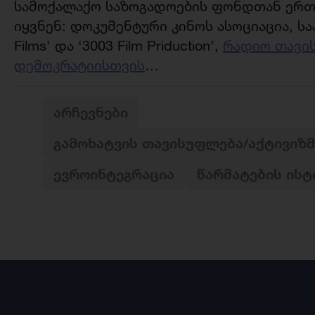
სამოქალაქო საზოგადოების ფონდთან ერთ
იყვნენ: დოკუმენტური კინოს ასოციაცია, სა
Films’ და ‘3003 Film Priduction’,
რადიო თავი
დემოკრატიისთვის
…
ᲐᲠᲩᲔᲕᲜᲔᲑᲘ
ᲒᲐᲛᲝᲮᲐᲢᲕᲘᲡ ᲗᲐᲕᲘᲡᲣᲤᲚᲔᲑᲐ/ᲐᲥᲢᲘᲕᲘᲖᲛ
ᲔᲕᲠᲝᲘᲜᲢᲔᲒᲠᲐᲪᲘᲐ
ᲬᲐᲠᲛᲐᲢᲔᲑᲘᲡ ᲘᲡᲢ