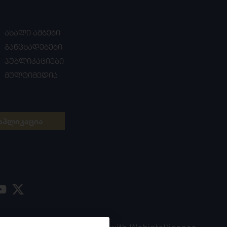
ახალი ამბები
განცხადებები
პუბლიკაციები
მულტიმედია
აპლიკაცია
Made with
Webintelligence