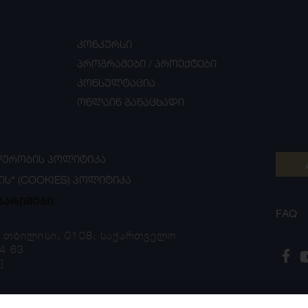
კონკურსი
პროგრამები / პროექტები
კონსულტაცია
ონლაინ განაცხადი
ᲣᲠᲝᲑᲘᲡ ᲞᲝᲚᲘᲢᲘᲙᲐ
ᲘᲡ“ (COOKIES) ᲞᲝᲚᲘᲢᲘᲙᲐ
გარიშები
FAQ
, თბილისი, 0108, საქართველო
4 63
]