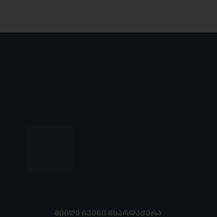
ᲛᲘᲘᲦᲔ ᲩᲕᲔᲜᲘ ᲛᲮᲐᲠᲓᲐᲭᲔᲠᲐ