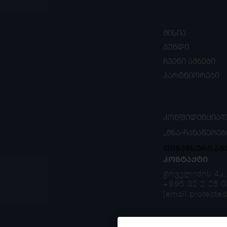
მისია
გუნდი
ჩვენი ამბები
პარტნიორები
ᲙᲝᲜᲤᲘᲓᲔᲜᲪᲘᲐᲚ
„ᲛᲖᲐ-ᲩᲐᲜᲐᲬᲔᲠᲔᲑ
ფინანსური ან
ᲙᲝᲜᲢᲐᲥᲢᲘ
ჭოველიძის 4ა
+995 32 2 25 0
[email protected