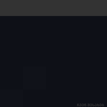
ᲩᲕᲔᲜ ᲨᲔᲡᲐᲮᲔᲑ