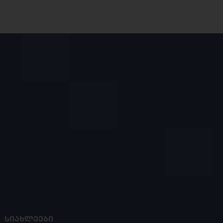
ᲡᲘᲐᲮᲚᲔᲔᲑᲘ