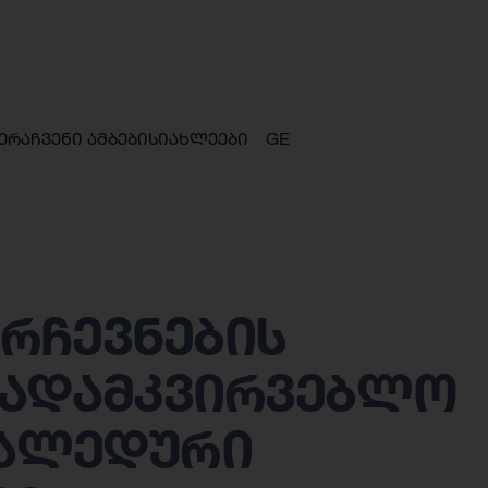
ერა
ჩვენი ამბები
სიახლეები
GE
რჩევნების
სადამკვირვებლო
უალედური