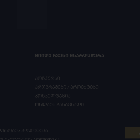
ᲛᲘᲘᲦᲔ ᲩᲕᲔᲜᲘ ᲛᲮᲐᲠᲓᲐᲭᲔᲠᲐ
კონკურსი
პროგრამები / პროექტები
კონსულტაცია
ონლაინ განაცხადი
ᲣᲠᲝᲑᲘᲡ ᲞᲝᲚᲘᲢᲘᲙᲐ
ᲘᲡ“ (COOKIES) ᲞᲝᲚᲘᲢᲘᲙᲐ