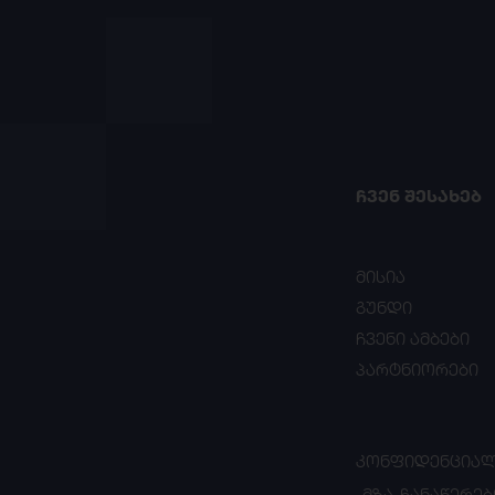
ᲩᲕᲔᲜ ᲨᲔᲡᲐᲮᲔᲑ
მისია
გუნდი
ჩვენი ამბები
პარტნიორები
ᲙᲝᲜᲤᲘᲓᲔᲜᲪᲘᲐᲚ
„ᲛᲖᲐ-ᲩᲐᲜᲐᲬᲔᲠᲔᲑ