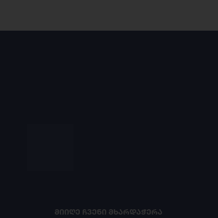
ᲛᲘᲘᲦᲔ ᲩᲕᲔᲜᲘ ᲛᲮᲐᲠᲓᲐᲭᲔᲠᲐ