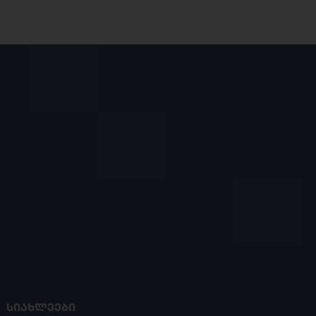
ᲡᲘᲐᲮᲚᲔᲔᲑᲘ