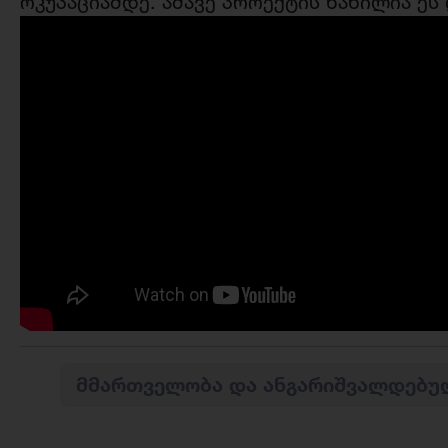
ოკუპაციამდე. ამავე პროექტის ნაწილია ე
ᲛᲛᲐᲠᲗᲕᲔᲚᲝᲑᲐ ᲓᲐ ᲐᲜᲒᲐᲠᲘᲨᲕᲐᲚᲓᲔᲑᲣ