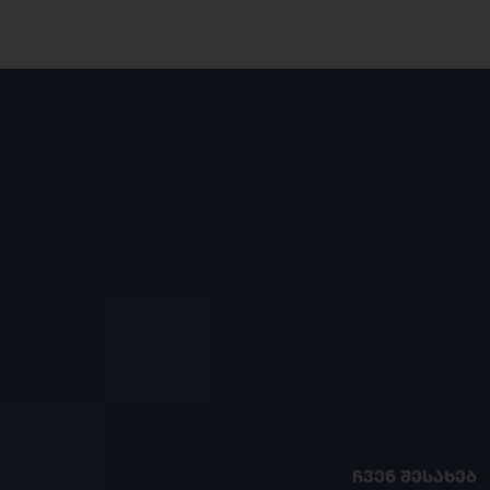
ᲩᲕᲔᲜ ᲨᲔᲡᲐᲮᲔᲑ