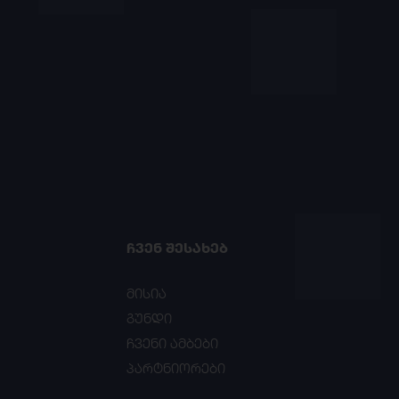
ᲩᲕᲔᲜ ᲨᲔᲡᲐᲮᲔᲑ
მისია
გუნდი
ჩვენი ამბები
პარტნიორები