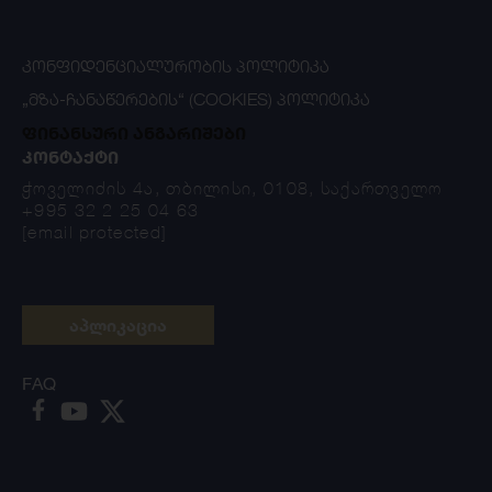
ᲙᲝᲜᲤᲘᲓᲔᲜᲪᲘᲐᲚᲣᲠᲝᲑᲘᲡ ᲞᲝᲚᲘᲢᲘᲙᲐ
„ᲛᲖᲐ-ᲩᲐᲜᲐᲬᲔᲠᲔᲑᲘᲡ“ (COOKIES) ᲞᲝᲚᲘᲢᲘᲙᲐ
ფინანსური ანგარიშები
ᲙᲝᲜᲢᲐᲥᲢᲘ
ჭოველიძის 4ა, თბილისი, 0108, საქართველო
+995 32 2 25 04 63
[email protected]
აპლიკაცია
FAQ