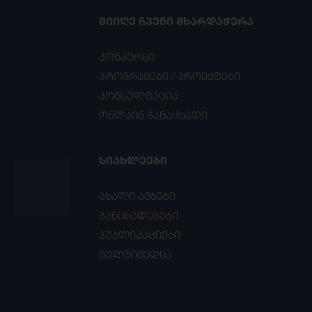
ᲛᲘᲘᲦᲔ ᲩᲕᲔᲜᲘ ᲛᲮᲐᲠᲓᲐᲭᲔᲠᲐ
კონკურსი
პროგრამები / პროექტები
კონსულტაცია
ონლაინ განაცხადი
ᲡᲘᲐᲮᲚᲔᲔᲑᲘ
ახალი ამბები
განცხადებები
პუბლიკაციები
მულტიმედია