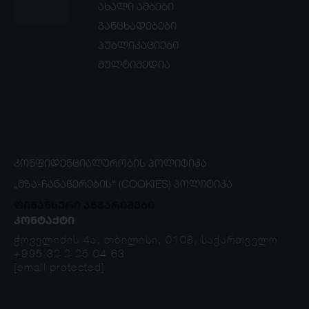
ახალი ამბები
განცხადებები
პუბლიკაციები
მულტიმედია
ᲙᲝᲜᲤᲘᲓᲔᲜᲪᲘᲐᲚᲣᲠᲝᲑᲘᲡ ᲞᲝᲚᲘᲢᲘᲙᲐ
„ᲛᲖᲐ-ᲩᲐᲜᲐᲬᲔᲠᲔᲑᲘᲡ“ (COOKIES) ᲞᲝᲚᲘᲢᲘᲙᲐ
ფინანსური ანგარიშები
ᲙᲝᲜᲢᲐᲥᲢᲘ
ჭოველიძის 4ა, თბილისი, 0108, საქართველო
+995 32 2 25 04 63
[email protected]