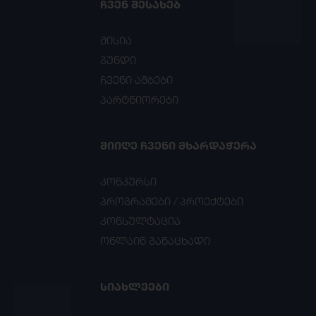
ᲩᲕᲔᲜ ᲨᲔᲡᲐᲮᲔᲑ
მისია
გუნდი
ჩვენი ამბები
პარტნიორები
ᲛᲘᲘᲦᲔ ᲩᲕᲔᲜᲘ ᲛᲮᲐᲠᲓᲐᲭᲔᲠᲐ
კონკურსი
პროგრამები / პროექტები
კონსულტაცია
ონლაინ განაცხადი
ᲡᲘᲐᲮᲚᲔᲔᲑᲘ