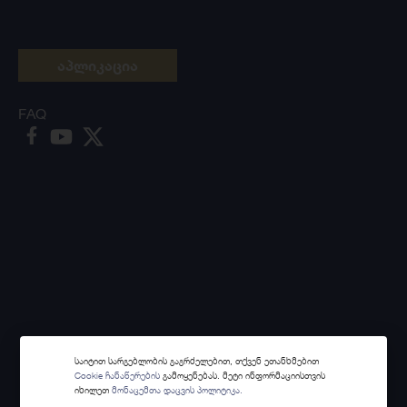
აპლიკაცია
FAQ
საიტით სარგებლობის გაგრძელებით, თქვენ ეთანხმებით
Cookie ჩანაწერების
გამოყენებას. მეტი ინფორმაციისთვის
იხილეთ
მონაცემთა დაცვის პოლიტიკა.
Made with
Webintelligence