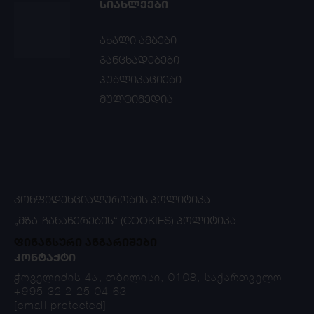
ᲡᲘᲐᲮᲚᲔᲔᲑᲘ
ახალი ამბები
განცხადებები
პუბლიკაციები
მულტიმედია
ᲙᲝᲜᲤᲘᲓᲔᲜᲪᲘᲐᲚᲣᲠᲝᲑᲘᲡ ᲞᲝᲚᲘᲢᲘᲙᲐ
„ᲛᲖᲐ-ᲩᲐᲜᲐᲬᲔᲠᲔᲑᲘᲡ“ (COOKIES) ᲞᲝᲚᲘᲢᲘᲙᲐ
ფინანსური ანგარიშები
ᲙᲝᲜᲢᲐᲥᲢᲘ
ჭოველიძის 4ა, თბილისი, 0108, საქართველო
+995 32 2 25 04 63
[email protected]