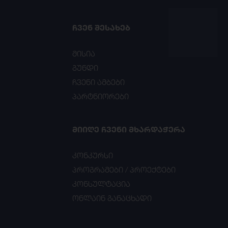
ᲩᲕᲔᲜ ᲨᲔᲡᲐᲮᲔᲑ
მისია
გუნდი
ჩვენი ამბები
პარტნიორები
ᲛᲘᲘᲦᲔ ᲩᲕᲔᲜᲘ ᲛᲮᲐᲠᲓᲐᲭᲔᲠᲐ
კონკურსი
პროგრამები / პროექტები
კონსულტაცია
ონლაინ განაცხადი