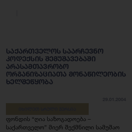
საქართველოს საარჩევნო
კოდექსის შემუშავებაში
არასამთავრობო
ორგანიზაციათა მონაწილეობის
ხელშეწყობა
29.01.2004
ᲘᲮᲘᲚᲔᲗ ᲡᲠᲣᲚᲘ ᲕᲔᲠᲡᲘᲐ
ფონდის “ღია საზოგადოება –
საქართველო” მიერ შექმნილი სამუშაო