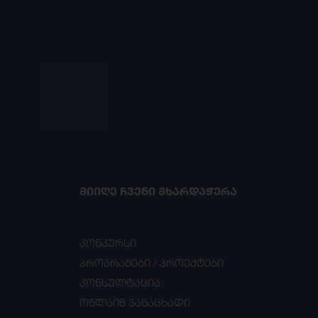
ᲛᲘᲘᲦᲔ ᲩᲕᲔᲜᲘ ᲛᲮᲐᲠᲓᲐᲭᲔᲠᲐ
კონკურსი
პროგრამები / პროექტები
კონსულტაცია
ონლაინ განაცხადი