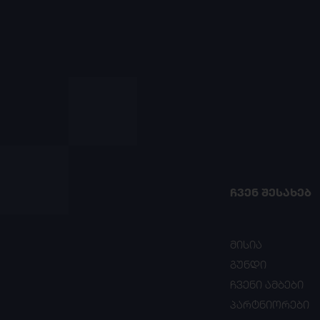
ᲩᲕᲔᲜ ᲨᲔᲡᲐᲮᲔᲑ
მისია
გუნდი
ჩვენი ამბები
პარტნიორები