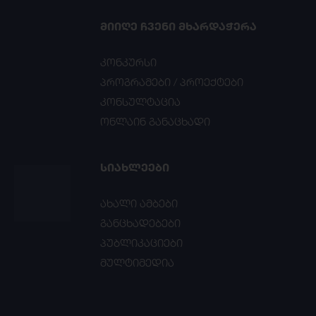
ᲛᲘᲘᲦᲔ ᲩᲕᲔᲜᲘ ᲛᲮᲐᲠᲓᲐᲭᲔᲠᲐ
კონკურსი
პროგრამები / პროექტები
კონსულტაცია
ონლაინ განაცხადი
ᲡᲘᲐᲮᲚᲔᲔᲑᲘ
ახალი ამბები
განცხადებები
პუბლიკაციები
მულტიმედია