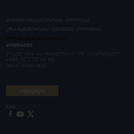
ᲙᲝᲜᲤᲘᲓᲔᲜᲪᲘᲐᲚᲣᲠᲝᲑᲘᲡ ᲞᲝᲚᲘᲢᲘᲙᲐ
„ᲛᲖᲐ-ᲩᲐᲜᲐᲬᲔᲠᲔᲑᲘᲡ“ (COOKIES) ᲞᲝᲚᲘᲢᲘᲙᲐ
ფინანსური ანგარიშები
ᲙᲝᲜᲢᲐᲥᲢᲘ
ჭოველიძის 4ა, თბილისი, 0108, საქართველო
+995 32 2 25 04 63
[email protected]
აპლიკაცია
FAQ