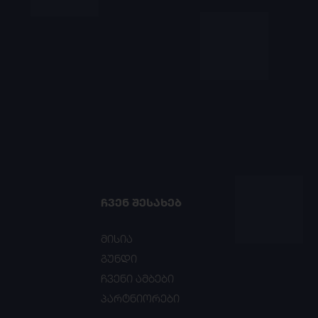
ᲩᲕᲔᲜ ᲨᲔᲡᲐᲮᲔᲑ
მისია
გუნდი
ჩვენი ამბები
პარტნიორები