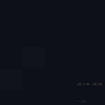
ᲩᲕᲔᲜ ᲨᲔᲡᲐᲮᲔᲑ
მისია