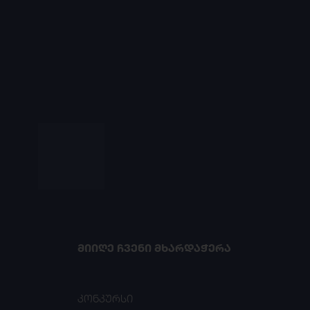
ᲛᲘᲘᲦᲔ ᲩᲕᲔᲜᲘ ᲛᲮᲐᲠᲓᲐᲭᲔᲠᲐ
კონკურსი