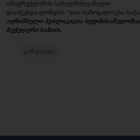
ინსტრუქტორის სახელმძღვანელო
დაიბეჭდა ფონდის “ღია საზოგადოება-სა
ა
ღნიშნული
პუბლიკაცია
ხელმისაწვდომი
ბეჭვდური
სახით
.
ᲯᲐᲜᲓᲐᲪᲕᲐ