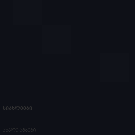
ᲡᲘᲐᲮᲚᲔᲔᲑᲘ
ახალი ამბები