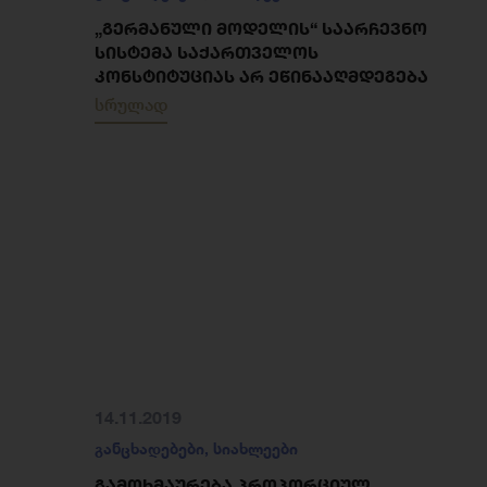
„ᲒᲔᲠᲛᲐᲜᲣᲚᲘ ᲛᲝᲓᲔᲚᲘᲡ“ ᲡᲐᲐᲠᲩᲔᲕᲜᲝ
ᲡᲘᲡᲢᲔᲛᲐ ᲡᲐᲥᲐᲠᲗᲕᲔᲚᲝᲡ
ᲙᲝᲜᲡᲢᲘᲢᲣᲪᲘᲐᲡ ᲐᲠ ᲔᲬᲘᲜᲐᲐᲦᲛᲓᲔᲒᲔᲑᲐ
სრულად
14.11.2019
განცხადებები
,
სიახლეები
ᲒᲐᲛᲝᲮᲛᲐᲣᲠᲔᲑᲐ ᲞᲠᲝᲞᲝᲠᲪᲘᲣᲚ