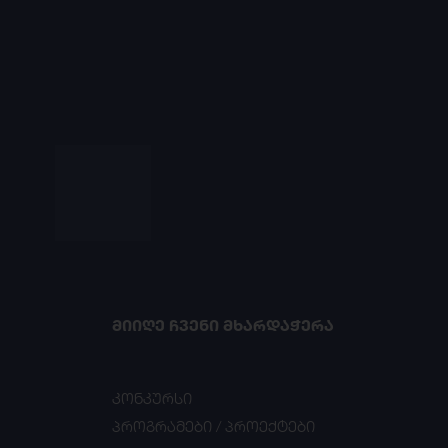
ᲛᲘᲘᲦᲔ ᲩᲕᲔᲜᲘ ᲛᲮᲐᲠᲓᲐᲭᲔᲠᲐ
კონკურსი
პროგრამები / პროექტები