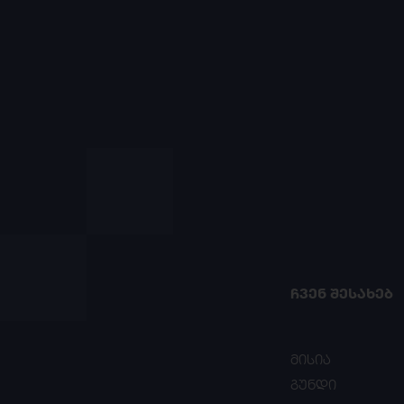
ᲩᲕᲔᲜ ᲨᲔᲡᲐᲮᲔᲑ
მისია
გუნდი