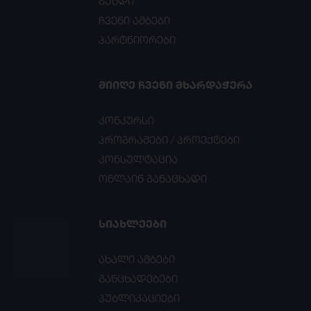
გუნდი
ჩვენი ამბები
პარტნიორები
ᲛᲘᲘᲦᲔ ᲩᲕᲔᲜᲘ ᲛᲮᲐᲠᲓᲐᲭᲔᲠᲐ
კონკურსი
პროგრამები / პროექტები
კონსულტაცია
ონლაინ განაცხადი
ᲡᲘᲐᲮᲚᲔᲔᲑᲘ
ახალი ამბები
განცხადებები
პუბლიკაციები