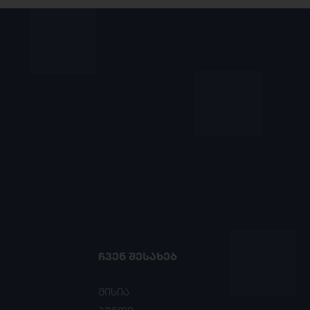
ᲩᲕᲔᲜ ᲨᲔᲡᲐᲮᲔᲑ
მისია