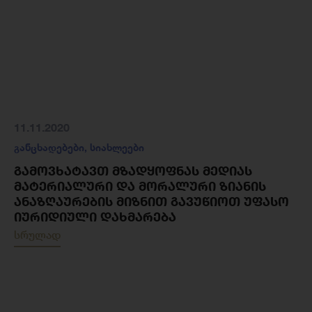
11.11.2020
განცხადებები
,
სიახლეები
ᲒᲐᲛᲝᲕᲮᲐᲢᲐᲕᲗ ᲛᲖᲐᲓᲧᲝᲤᲜᲐᲡ ᲛᲔᲓᲘᲐᲡ
ᲛᲐᲢᲔᲠᲘᲐᲚᲣᲠᲘ ᲓᲐ ᲛᲝᲠᲐᲚᲣᲠᲘ ᲖᲘᲐᲜᲘᲡ
ᲐᲜᲐᲖᲦᲐᲣᲠᲔᲑᲘᲡ ᲛᲘᲖᲜᲘᲗ ᲒᲐᲕᲣᲬᲘᲝᲗ ᲣᲤᲐᲡᲝ
ᲘᲣᲠᲘᲓᲘᲣᲚᲘ ᲓᲐᲮᲛᲐᲠᲔᲑᲐ
სრულად