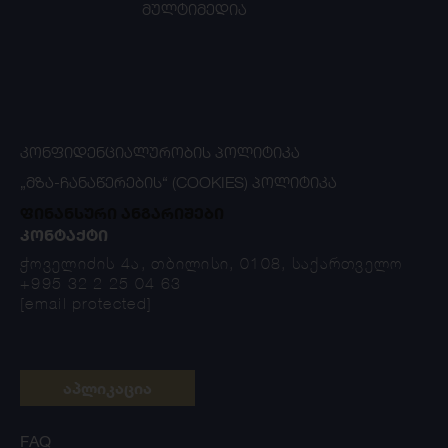
მულტიმედია
ᲙᲝᲜᲤᲘᲓᲔᲜᲪᲘᲐᲚᲣᲠᲝᲑᲘᲡ ᲞᲝᲚᲘᲢᲘᲙᲐ
„ᲛᲖᲐ-ᲩᲐᲜᲐᲬᲔᲠᲔᲑᲘᲡ“ (COOKIES) ᲞᲝᲚᲘᲢᲘᲙᲐ
ფინანსური ანგარიშები
ᲙᲝᲜᲢᲐᲥᲢᲘ
ჭოველიძის 4ა, თბილისი, 0108, საქართველო
+995 32 2 25 04 63
[email protected]
აპლიკაცია
FAQ